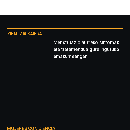
Otros
proyectos
ZIENTZIA KAIERA
Menstruazio aurreko sintomak
eta tratamendua gure inguruko
emakumeengan
MUJERES CON CIENCIA