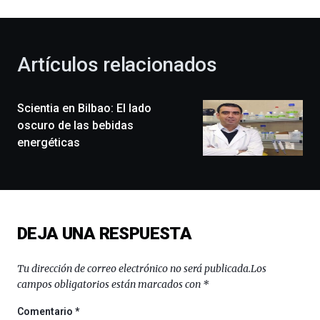
al
otoño
con
la
Artículos relacionados
celebración
de
la
Scientia en Bilbao: El lado
novena
edición
oscuro de las bebidas
de
energéticas
Bilbo
Zientzia
Plaza
(BZP),
un
festival
DEJA UNA RESPUESTA
que
llenará
la
Tu dirección de correo electrónico no será publicada.
Los
ciudad
campos obligatorios están marcados con
*
de
monólogos,
Comentario
*