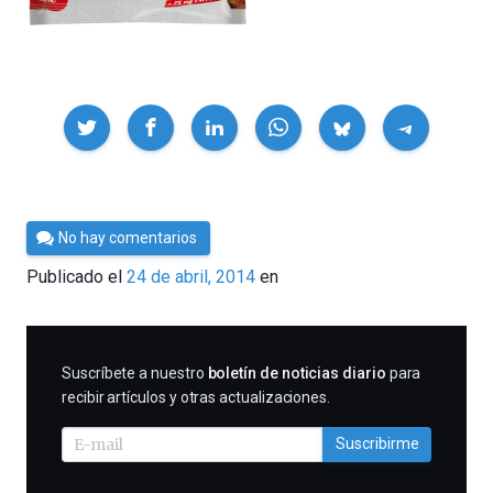
Compartir
Por
No hay comentarios
Cultura
Publicado el
24 de abril, 2014
en
Cientifica
SUSCRIBIRME
Suscríbete a nuestro
boletín de noticias diario
para
recibir artículos y otras actualizaciones.
Suscribirme