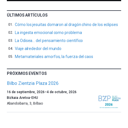
ÚLTIMOS ARTÍCULOS
Cómo los jesuitas domaron al dragón chino de los eclipses
La ingesta emocional como problema
La Odisea… del pensamiento científico
Viaje alrededor del mundo
Metamateriales amorfos, la fuerza del caos
PRÓXIMOS EVENTOS
Bilbo Zientzia Plaza 2026
Un
16 de septiembre, 2026
–
4 de octubre, 2026
año
Bizkaia Aretoa-EHU
más,
Abandoibarra, 3
,
Bilbao
Bilbao
dará
la
bienvenida