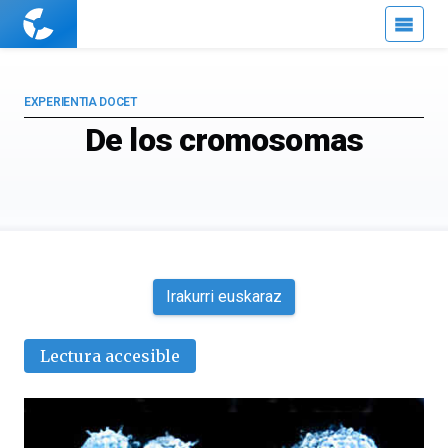
Cuaderno
de
Cultura
Científica
EXPERIENTIA DOCET
De los cromosomas
Irakurri euskaraz
Lectura accesible