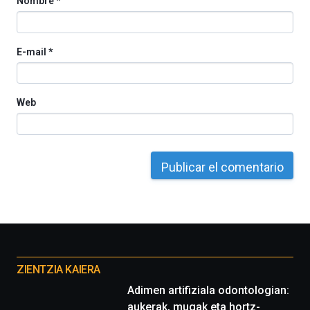
Nombre
*
E-mail
*
Web
Otros
proyectos
ZIENTZIA KAIERA
Adimen artifiziala odontologian:
aukerak, mugak eta hortz-