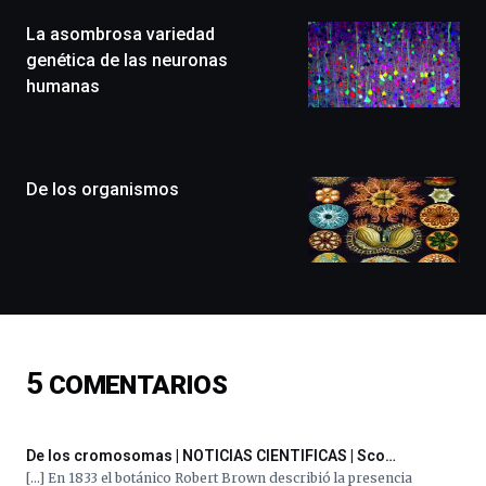
(BZP),
La asombrosa variedad
un
festival
genética de las neuronas
que
humanas
llenará
la
ciudad
de
monólogos,
De los organismos
exposiciones,
conferencias,
docufórums
y
espectáculos
de
ciencia
del
5
COMENTARIOS
16
de
septiembre
al
De los cromosomas | NOTICIAS CIENTIFICAS | Sco…
4
[…] En 1833 el botánico Robert Brown describió la presencia