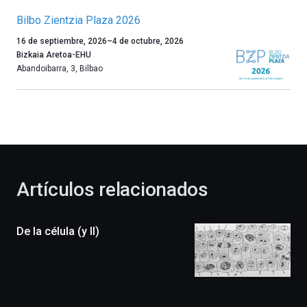
Bilbo Zientzia Plaza 2026
Un
16 de septiembre, 2026
–
4 de octubre, 2026
año
Bizkaia Aretoa-EHU
más,
Abandoibarra, 3
,
Bilbao
Bilbao
dará
la
bienvenida
al
otoño
con
la
Artículos relacionados
celebración
de
la
De la célula (y II)
novena
edición
de
Bilbo
Zientzia
Plaza