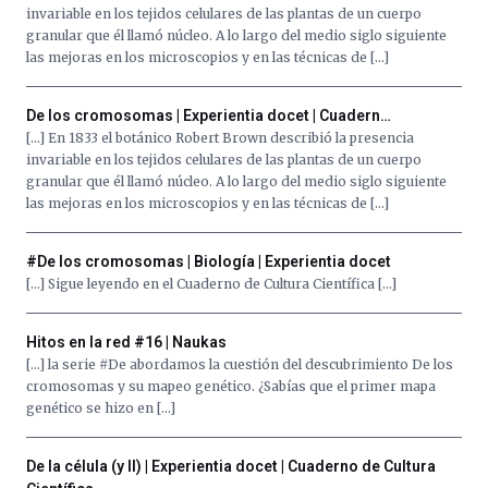
de
invariable en los tejidos celulares de las plantas de un cuerpo
octubre.
granular que él llamó núcleo. A lo largo del medio siglo siguiente
La
las mejoras en los microscopios y en las técnicas de […]
iniciativa,
organizada
por
De los cromosomas | Experientia docet | Cuadern…
la
[…] En 1833 el botánico Robert Brown describió la presencia
Cátedra…
invariable en los tejidos celulares de las plantas de un cuerpo
granular que él llamó núcleo. A lo largo del medio siglo siguiente
las mejoras en los microscopios y en las técnicas de […]
#De los cromosomas | Biología | Experientia docet
[…] Sigue leyendo en el Cuaderno de Cultura Científica […]
Hitos en la red #16 | Naukas
[…] la serie #De abordamos la cuestión del descubrimiento De los
cromosomas y su mapeo genético. ¿Sabías que el primer mapa
genético se hizo en […]
De la célula (y II) | Experientia docet | Cuaderno de Cultura