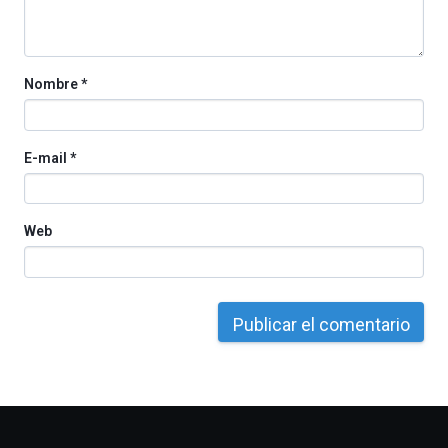
la
Cátedra…
Nombre
*
E-mail
*
Web
Otros