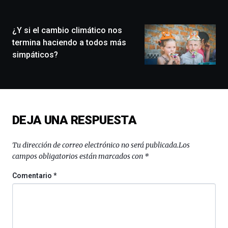
ciudad
de
monólogos,
¿Y si el cambio climático nos
exposiciones,
termina haciendo a todos más
conferencias,
simpáticos?
docufórums
y
espectáculos
de
ciencia
del
DEJA UNA RESPUESTA
16
de
septiembre
Tu dirección de correo electrónico no será publicada.
Los
al
campos obligatorios están marcados con
*
4
de
Comentario
*
octubre.
La
iniciativa,
organizada
por