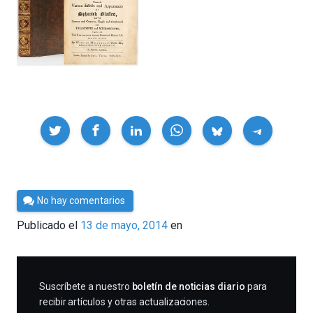
Compartir
Por
No hay comentarios
César
Publicado el
13 de mayo, 2014
en
Tomé
SUSCRIBIRME
Suscríbete a nuestro
boletín de noticias diario
para
recibir artículos y otras actualizaciones.