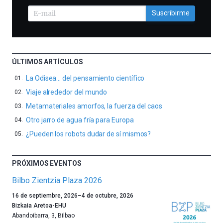
Suscribirme
ÚLTIMOS ARTÍCULOS
La Odisea… del pensamiento científico
Viaje alrededor del mundo
Metamateriales amorfos, la fuerza del caos
Otro jarro de agua fría para Europa
¿Pueden los robots dudar de sí mismos?
PRÓXIMOS EVENTOS
Bilbo Zientzia Plaza 2026
Un
16 de septiembre, 2026
–
4 de octubre, 2026
año
Bizkaia Aretoa-EHU
más,
Abandoibarra, 3
,
Bilbao