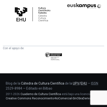
Cátedra
Euskampus
de
Fundazioa
Cultura
Científica
de
la
UPV/EHU
Con el apoyo de:
Eusko
Jaurlaritza
-
Zientzia,
Unibertsitate
eta
Blog de la
Cátedra de Cultura Científica
de la
UPV
/
EHU
—
ISSN
2529-8984
—
Editado en Bilbao
Berrikuntza
2011-2026
Cuaderno de Cultura Científica
está bajo una licencia
saila
Creative Commons Reconocimiento-NoComercial-SinObraDerivada 4.0