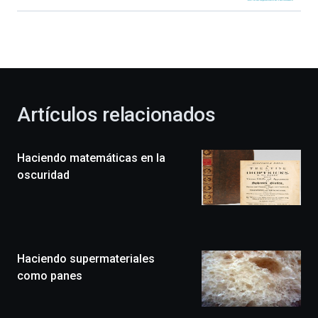
Bilbao
dará
la
bienvenida
al
otoño
con
la
Artículos relacionados
celebración
de
la
Haciendo matemáticas en la
novena
edición
oscuridad
de
Bilbo
Zientzia
Plaza
(BZP),
Haciendo supermateriales
un
festival
como panes
que
llenará
la