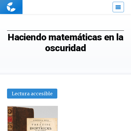
Cuaderno
de
Cultura
Científica
Haciendo matemáticas en la
oscuridad
Lectura accesible