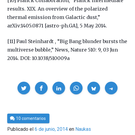
[10] Planck Collaboration, “Planck intermediate
results. XIX. An overview of the polarized
thermal emission from Galactic dust,”
arXiv:1405.0871 [astro-ph.GA], 5 May 2014.
[11] Paul Steinhardt , “Big Bang blunder bursts the
multiverse bubble,” News, Nature 510: 9, 03 Jun
2014. DOI: 10.1038/510009a
Compartir
Por
10 comentarios
Cultura
Publicado el
6 de junio, 2014
en
Naukas
Cientifica