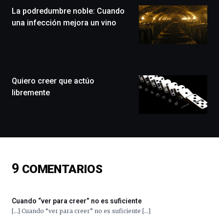
(BZP),
La podredumbre noble: Cuando
un
festival
una infección mejora un vino
que
llenará
la
ciudad
de
monólogos,
Quiero creer que actúo
exposiciones,
libremente
conferencias,
docufórums
y
espectáculos
de
ciencia
del
9
COMENTARIOS
16
de
septiembre
al
Cuando “ver para creer” no es suficiente
4
[…] Cuando “ver para creer” no es suficiente […]
de