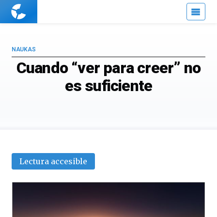
Cuaderno
de
Cultura
Científica
NAUKAS
Cuando “ver para creer” no
es suficiente
Lectura accesible