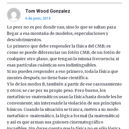
octubre.
La
Tom Wood Gonzalez
iniciativa,
6 de junio, 2014
organizada
Lo peor no es por donde van; sino lo que se saltan para
por
la
llegar a esa montaña de modelos, especulaciones y
Cátedra…
descubrimientos.
Lo primero que debe responder la física del CMB; es
como se puede diferenciar un fotón CMB, de un fotón de
cualquier otro plano, que tengan la misma frecuencia; si
esas partículas cuánticas son indistinguibles.
Si no puedes responder a eso primero, toda la física que
montes después; no tiene base científica.
Y lo de los modos B, también a partir de ese razonamiento
y otros; se cae por su propio peso. Pero bueno, los
metafísicos-matemáticos usan la física hasta donde les he
conveniente, sin interesarle la violación de sus principios
básicos. Cuando la situación se tranca, meten a su modo
metafísico-matemático, la lógica formal (la matemática)
y así es que arman sus guiones cinematográfico
increibles. Sin darse cuenta que la física no es sólo lógica