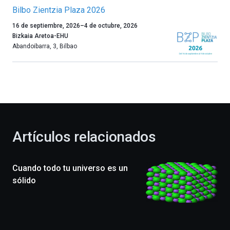
Bilbo Zientzia Plaza 2026
Un
16 de septiembre, 2026
–
4 de octubre, 2026
año
Bizkaia Aretoa-EHU
más,
Abandoibarra, 3
,
Bilbao
Bilbao
dará
la
bienvenida
al
otoño
con
la
Artículos relacionados
celebración
de
la
Cuando todo tu universo es un
novena
edición
sólido
de
Bilbo
Zientzia
Plaza