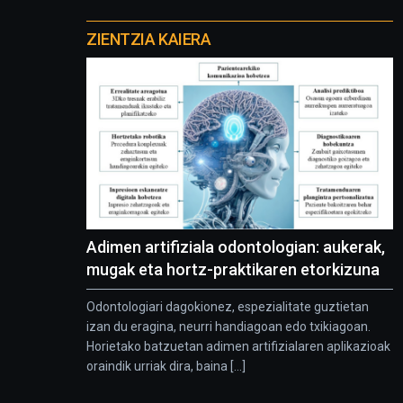
Otros
proyectos
ZIENTZIA KAIERA
Adimen artifiziala odontologian: aukerak,
mugak eta hortz-praktikaren etorkizuna
Odontologiari dagokionez, espezialitate guztietan
izan du eragina, neurri handiagoan edo txikiagoan.
Horietako batzuetan adimen artifizialaren aplikazioak
oraindik urriak dira, baina [...]