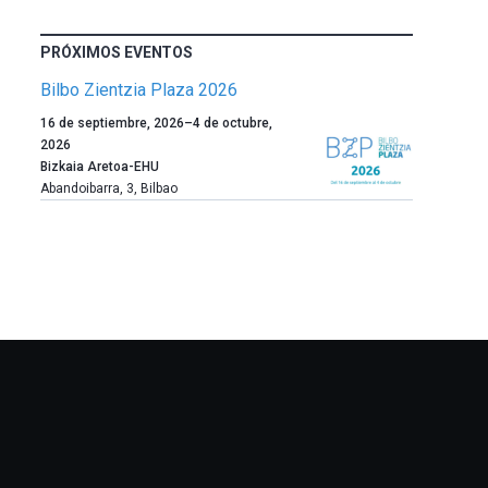
PRÓXIMOS EVENTOS
Bilbo Zientzia Plaza 2026
Un
16 de septiembre, 2026
–
4 de octubre,
año
2026
más,
Bizkaia Aretoa-EHU
Bilbao
Abandoibarra, 3
,
Bilbao
dará
la
bienvenida
al
otoño
con
la
celebración
de
la
novena
edición
de