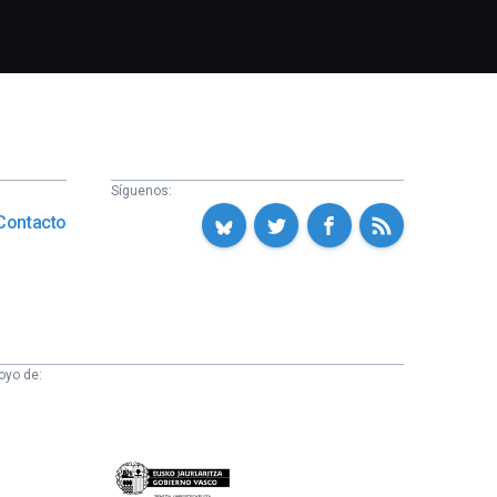
Síguenos:
Contacto
oyo de:
Eusko