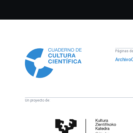
Información
Páginas del
Archivo
Un proyecto de:
Cátedra
de
Cultura
Científica