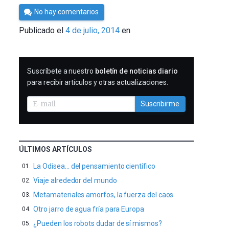
Por
No hay comentarios
César
Publicado el
4 de julio, 2014
en
Tomé
SUSCRIBIRME
Suscríbete a nuestro
boletín de noticias diario
para recibir artículos y otras actualizaciones.
Suscribirme
ÚLTIMOS ARTÍCULOS
La Odisea… del pensamiento científico
Viaje alrededor del mundo
Metamateriales amorfos, la fuerza del caos
Otro jarro de agua fría para Europa
¿Pueden los robots dudar de sí mismos?