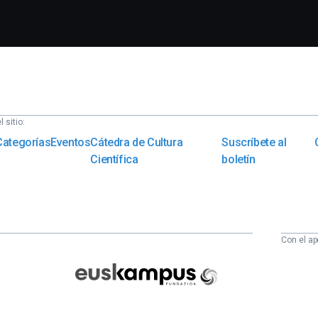
 sitio:
Categorías
Eventos
Cátedra de Cultura
Suscríbete al
Científica
boletín
Con el ap
Euskampus
Fundazioa