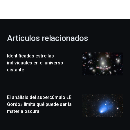
la
bienvenida
al
otoño
con
la
Artículos relacionados
celebración
de
la
Identificadas estrellas
novena
edición
individuales en el universo
de
distante
Bilbo
Zientzia
Plaza
(BZP),
El análisis del supercúmulo «El
un
festival
Gordo» limita qué puede ser la
que
materia oscura
llenará
la
ciudad