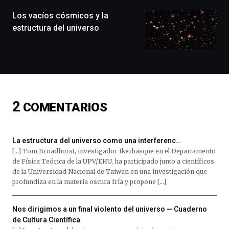
de
monólogos,
Los vacíos cósmicos y la
exposiciones,
estructura del universo
conferencias,
docufórums
y
espectáculos
de
ciencia
del
2
COMENTARIOS
16
de
septiembre
al
La estructura del universo como una interferenc…
4
[…] Tom Broadhurst, investigador Ikerbasque en el Departamento
de
de Física Teórica de la UPV/EHU, ha participado junto a científicos
octubre.
de la Universidad Nacional de Taiwan en una investigación que
La
profundiza en la materia oscura fría y propone […]
iniciativa,
organizada
por
Nos dirigimos a un final violento del universo — Cuaderno
la
de Cultura Científica
Cátedra…