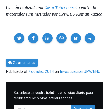
Edición realizada por
César Tomé López
a partir de
materiales suministrados por UPV/EHU Komunikazioa
Compartir
Por
2 comentarios
César
Publicado el
7 de julio, 2014
en
Investigación UPV/EHU
Tomé
SUSCRIBIRME
Suscríbete a nuestro
boletín de noticias diario
para
recibir artículos y otras actualizaciones.
Suscribirme