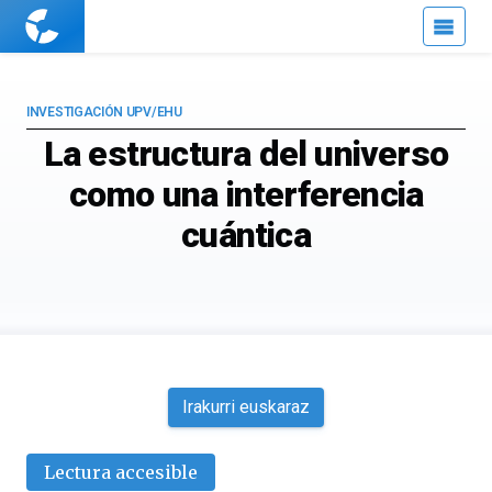
Cuaderno
de
Cultura
Científica
INVESTIGACIÓN UPV/EHU
La estructura del universo
como una interferencia
cuántica
Irakurri euskaraz
Lectura accesible