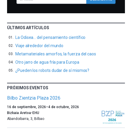
ÚLTIMOS ARTÍCULOS
La Odisea… del pensamiento científico
Viaje alrededor del mundo
Metamateriales amorfos, la fuerza del caos
Otro jarro de agua fría para Europa
¿Pueden los robots dudar de sí mismos?
PRÓXIMOS EVENTOS
Bilbo Zientzia Plaza 2026
Un
16 de septiembre, 2026
–
4 de octubre, 2026
año
Bizkaia Aretoa-EHU
más,
Abandoibarra, 3
,
Bilbao
Bilbao
dará