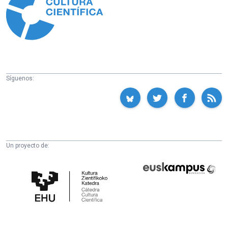
Síguenos:
Un proyecto de:
Cátedra
Euskampus
de
Fundazioa
Cultura
Científica
de
la