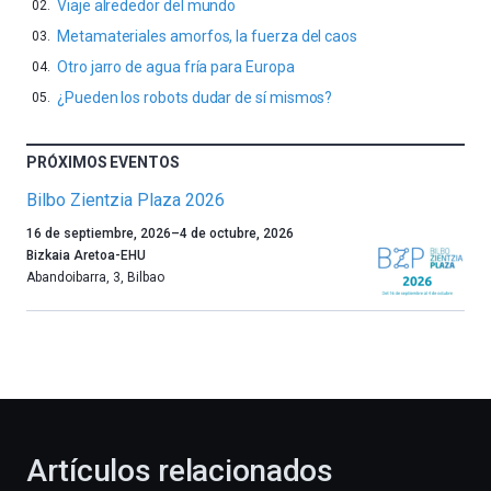
Viaje alrededor del mundo
Metamateriales amorfos, la fuerza del caos
Otro jarro de agua fría para Europa
¿Pueden los robots dudar de sí mismos?
PRÓXIMOS EVENTOS
Bilbo Zientzia Plaza 2026
Un
16 de septiembre, 2026
–
4 de octubre, 2026
año
Bizkaia Aretoa-EHU
más,
Abandoibarra, 3
,
Bilbao
Bilbao
dará
la
bienvenida
al
otoño
con
la
Artículos relacionados
celebración