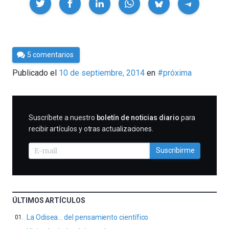
Por
5 comentarios
César
Publicado el
10 de septiembre, 2014
en
#próxima
Tomé
SUSCRIBIRME
Suscríbete a nuestro
boletín de noticias diario
para
recibir artículos y otras actualizaciones.
Suscribirme
ÚLTIMOS ARTÍCULOS
La Odisea… del pensamiento científico