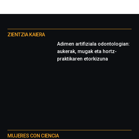
Otros
proyectos
ZIENTZIA KAIERA
Adimen artifiziala odontologian:
aukerak, mugak eta hortz-
praktikaren etorkizuna
MUJERES CON CIENCIA