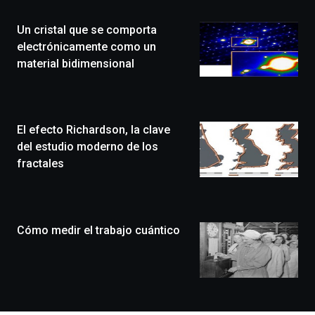
de
la
Un cristal que se comporta
novena
edición
electrónicamente como un
de
material bidimensional
Bilbo
Zientzia
Plaza
(BZP),
El efecto Richardson, la clave
un
festival
del estudio moderno de los
que
fractales
llenará
la
ciudad
de
monólogos,
Cómo medir el trabajo cuántico
exposiciones,
conferencias,
docufórums
y
espectáculos
de