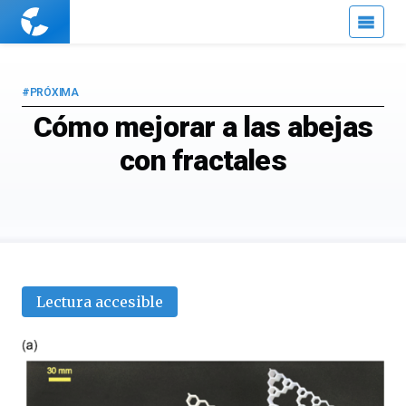
Cuaderno
de
Cultura
Científica
#PRÓXIMA
Cómo mejorar a las abejas
con fractales
Lectura accesible