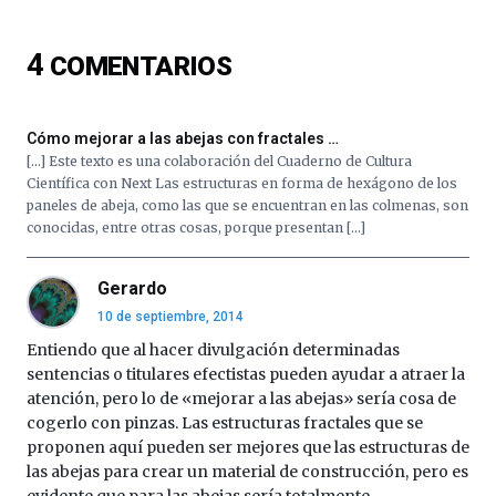
ciencia
del
4
COMENTARIOS
16
de
septiembre
al
Cómo mejorar a las abejas con fractales …
4
[…] Este texto es una colaboración del Cuaderno de Cultura
de
Científica con Next Las estructuras en forma de hexágono de los
octubre.
paneles de abeja, como las que se encuentran en las colmenas, son
La
conocidas, entre otras cosas, porque presentan […]
iniciativa,
organizada
por
Gerardo
la
10 de septiembre, 2014
Cátedra…
Entiendo que al hacer divulgación determinadas
sentencias o titulares efectistas pueden ayudar a atraer la
atención, pero lo de «mejorar a las abejas» sería cosa de
cogerlo con pinzas. Las estructuras fractales que se
proponen aquí pueden ser mejores que las estructuras de
las abejas para crear un material de construcción, pero es
evidente que para las abejas sería totalmente