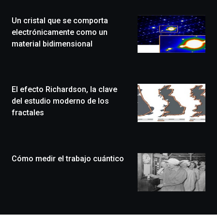
de
la
Un cristal que se comporta
novena
edición
electrónicamente como un
de
material bidimensional
Bilbo
Zientzia
Plaza
(BZP),
El efecto Richardson, la clave
un
festival
del estudio moderno de los
que
fractales
llenará
la
ciudad
de
monólogos,
Cómo medir el trabajo cuántico
exposiciones,
conferencias,
docufórums
y
espectáculos
de