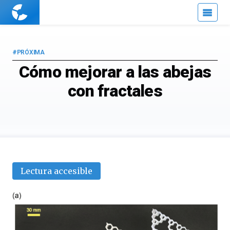
Cuaderno
de
Cultura
Científica
#PRÓXIMA
Cómo mejorar a las abejas
con fractales
Lectura accesible