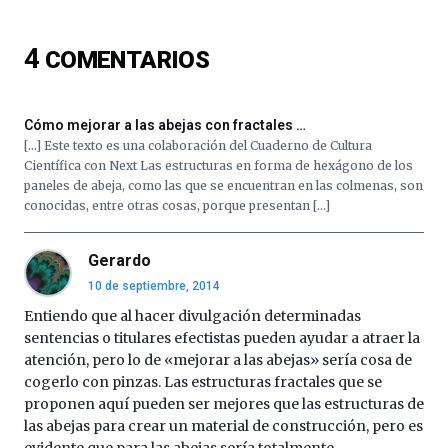
ciencia
del
4
COMENTARIOS
16
de
septiembre
al
Cómo mejorar a las abejas con fractales …
4
[…] Este texto es una colaboración del Cuaderno de Cultura
de
Científica con Next Las estructuras en forma de hexágono de los
octubre.
paneles de abeja, como las que se encuentran en las colmenas, son
La
conocidas, entre otras cosas, porque presentan […]
iniciativa,
organizada
por
Gerardo
la
10 de septiembre, 2014
Cátedra…
Entiendo que al hacer divulgación determinadas
sentencias o titulares efectistas pueden ayudar a atraer la
atención, pero lo de «mejorar a las abejas» sería cosa de
cogerlo con pinzas. Las estructuras fractales que se
proponen aquí pueden ser mejores que las estructuras de
las abejas para crear un material de construcción, pero es
evidente que para las abejas sería totalmente