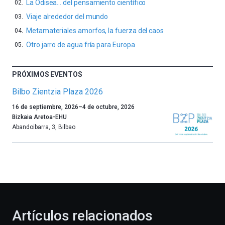
La Odisea… del pensamiento científico
Viaje alrededor del mundo
Metamateriales amorfos, la fuerza del caos
Otro jarro de agua fría para Europa
PRÓXIMOS EVENTOS
Bilbo Zientzia Plaza 2026
Un
16 de septiembre, 2026
–
4 de octubre, 2026
año
Bizkaia Aretoa-EHU
más,
Abandoibarra, 3
,
Bilbao
Bilbao
dará
la
bienvenida
al
otoño
con
la
Artículos relacionados
celebración