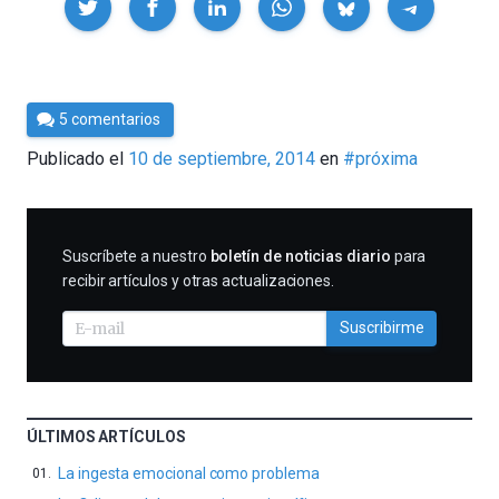
Por
5 comentarios
César
Publicado el
10 de septiembre, 2014
en
#próxima
Tomé
SUSCRIBIRME
Suscríbete a nuestro
boletín de noticias diario
para
recibir artículos y otras actualizaciones.
Suscribirme
ÚLTIMOS ARTÍCULOS
La ingesta emocional como problema