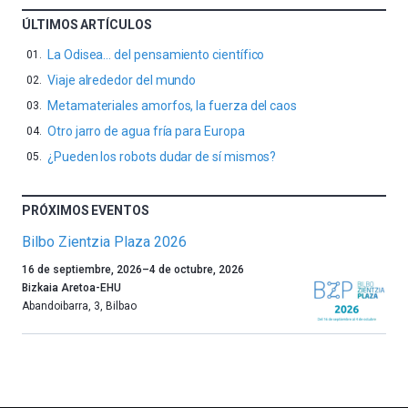
ÚLTIMOS ARTÍCULOS
La Odisea… del pensamiento científico
Viaje alrededor del mundo
Metamateriales amorfos, la fuerza del caos
Otro jarro de agua fría para Europa
¿Pueden los robots dudar de sí mismos?
PRÓXIMOS EVENTOS
Bilbo Zientzia Plaza 2026
Un
16 de septiembre, 2026
–
4 de octubre, 2026
año
Bizkaia Aretoa-EHU
más,
Abandoibarra, 3
,
Bilbao
Bilbao
dará
la
bienvenida
al