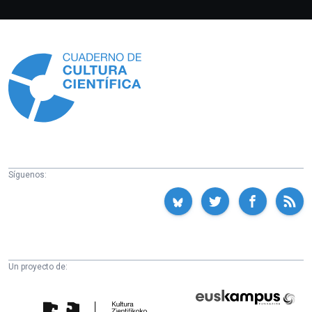
Información
Síguenos:
Un proyecto de:
Cátedra
Euskampus
de
Fundazioa