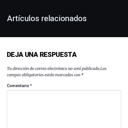
otoño
con
la
Artículos relacionados
celebración
de
la
novena
edición
de
DEJA UNA RESPUESTA
Bilbo
Zientzia
Plaza
Tu dirección de correo electrónico no será publicada.
Los
(BZP),
campos obligatorios están marcados con
*
un
festival
Comentario
*
que
llenará
la
ciudad
de
monólogos,
exposiciones,
conferencias,