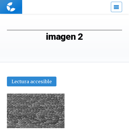
Cuaderno
de
Cultura
Científica
imagen 2
Lectura accesible