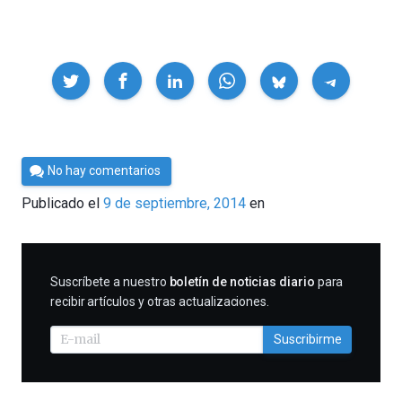
Compartir
Por
No hay comentarios
César
Publicado el
9 de septiembre, 2014
en
Tomé
SUSCRIBIRME
Suscríbete a nuestro
boletín de noticias diario
para
recibir artículos y otras actualizaciones.
Suscribirme