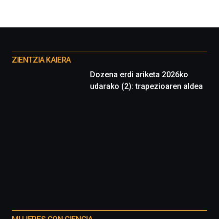
Otros
proyectos
ZIENTZIA KAIERA
Dozena erdi ariketa 2026ko
udarako (2): trapezioaren aldea