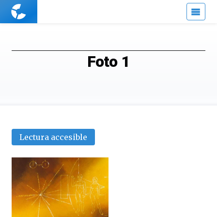
Cuaderno
de
Cultura
Científica
Foto 1
Lectura accesible