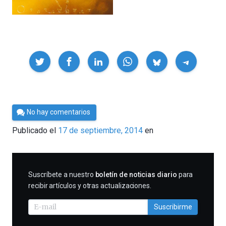
Compartir
Por
No hay comentarios
César
Publicado el
17 de septiembre, 2014
en
Tomé
SUSCRIBIRME
Suscríbete a nuestro
boletín de noticias diario
para
recibir artículos y otras actualizaciones.
Suscribirme