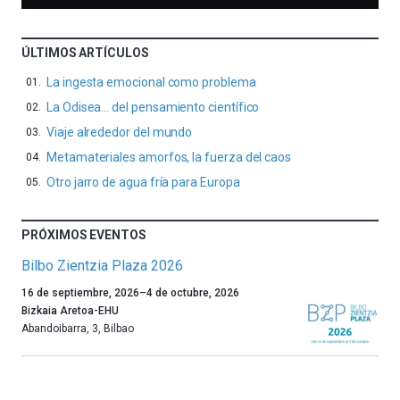
ÚLTIMOS ARTÍCULOS
La ingesta emocional como problema
La Odisea… del pensamiento científico
Viaje alrededor del mundo
Metamateriales amorfos, la fuerza del caos
Otro jarro de agua fría para Europa
PRÓXIMOS EVENTOS
Bilbo Zientzia Plaza 2026
Un
16 de septiembre, 2026
–
4 de octubre, 2026
año
Bizkaia Aretoa-EHU
más,
Abandoibarra, 3
,
Bilbao
Bilbao
dará
la
bienvenida