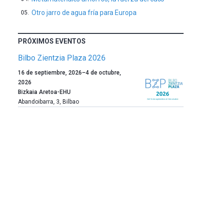
Otro jarro de agua fría para Europa
PRÓXIMOS EVENTOS
Bilbo Zientzia Plaza 2026
Un
16 de septiembre, 2026
–
4 de octubre,
año
2026
más,
Bizkaia Aretoa-EHU
Bilbao
Abandoibarra, 3
,
Bilbao
dará
la
bienvenida
al
otoño
con
la
celebración
de
la
novena