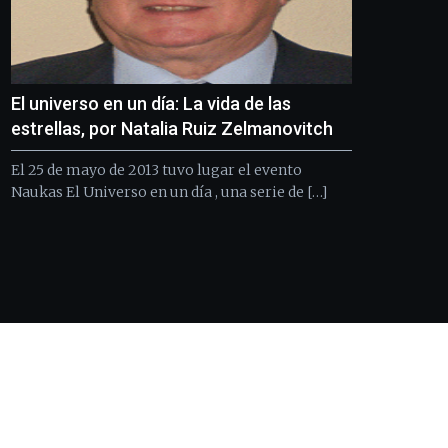
de
septiembre
al
4
de
El universo en un día: La vida de las
octubre.
estrellas, por Natalia Ruiz Zelmanovitch
La
iniciativa,
El 25 de mayo de 2013 tuvo lugar el evento
organizada
Naukas El Universo en un día , una serie de […]
por
la
Cátedra…