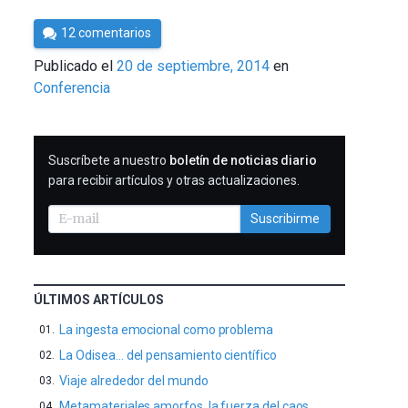
Por
12 comentarios
César
Publicado el
20 de septiembre, 2014
en
Tomé
Conferencia
SUSCRIBIRME
Suscríbete a nuestro
boletín de noticias diario
para recibir artículos y otras actualizaciones.
Suscribirme
ÚLTIMOS ARTÍCULOS
La ingesta emocional como problema
La Odisea… del pensamiento científico
Viaje alrededor del mundo
Metamateriales amorfos, la fuerza del caos