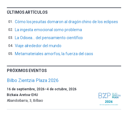
ÚLTIMOS ARTÍCULOS
Cómo los jesuitas domaron al dragón chino de los eclipses
La ingesta emocional como problema
La Odisea… del pensamiento científico
Viaje alrededor del mundo
Metamateriales amorfos, la fuerza del caos
PRÓXIMOS EVENTOS
Bilbo Zientzia Plaza 2026
Un
16 de septiembre, 2026
–
4 de octubre, 2026
año
Bizkaia Aretoa-EHU
más,
Abandoibarra, 3
,
Bilbao
Bilbao
dará
la
bienvenida