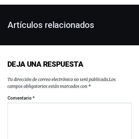
al
otoño
con
la
Artículos relacionados
celebración
de
la
novena
edición
de
DEJA UNA RESPUESTA
Bilbo
Zientzia
Plaza
Tu dirección de correo electrónico no será publicada.
Los
(BZP),
campos obligatorios están marcados con
*
un
festival
Comentario
*
que
llenará
la
ciudad
de
monólogos,
exposiciones,