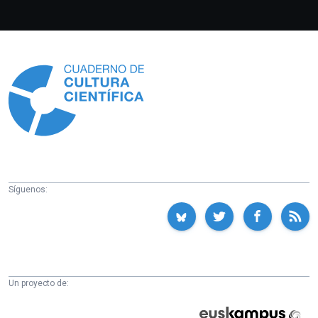
Información
Síguenos:
Un proyecto de:
Cátedra
Euskampus