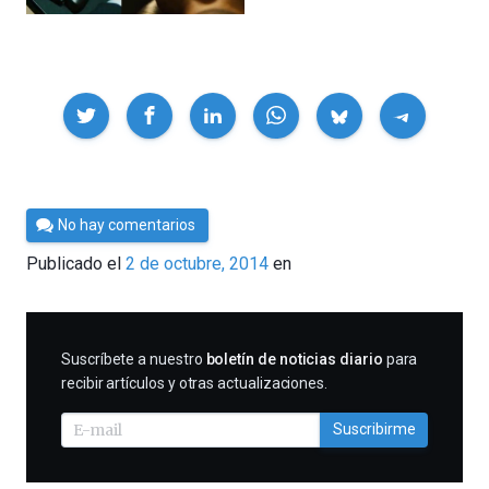
Compartir
Por
No hay comentarios
César
Publicado el
2 de octubre, 2014
en
Tomé
SUSCRIBIRME
Suscríbete a nuestro
boletín de noticias diario
para
recibir artículos y otras actualizaciones.
Suscribirme