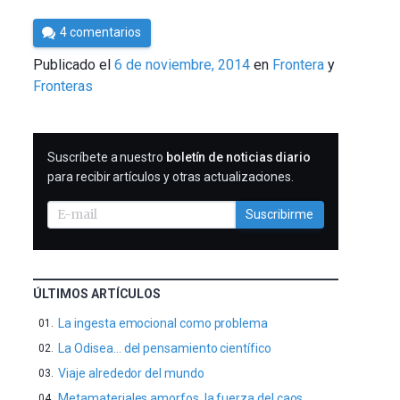
Por
4 comentarios
César
Publicado el
6 de noviembre, 2014
en
Frontera
Tomé
Fronteras
SUSCRIBIRME
Suscríbete a nuestro
boletín de noticias diario
para recibir artículos y otras actualizaciones.
Suscribirme
ÚLTIMOS ARTÍCULOS
La ingesta emocional como problema
La Odisea… del pensamiento científico
Viaje alrededor del mundo
Metamateriales amorfos, la fuerza del caos