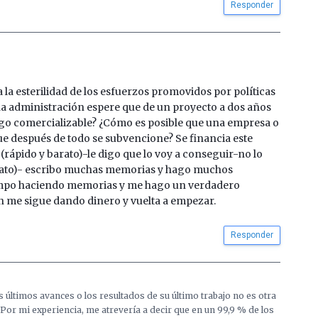
Responder
la esterilidad de los esfuerzos promovidos por políticas
na administración espere que de un proyecto a dos años
lgo comercializable? ¿Cómo es posible que una empresa o
e después de todo se subvencione? Se financia este
 (rápido y barato)-le digo que lo voy a conseguir-no lo
barato)- escribo muchas memorias y hago muchos
empo haciendo memorias y me hago un verdadero
n me sigue dando dinero y vuelta a empezar.
Responder
us últimos avances o los resultados de su último trabajo no es otra
 Por mi experiencia, me atrevería a decir que en un 99,9 % de los