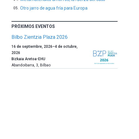
Otro jarro de agua fría para Europa
PRÓXIMOS EVENTOS
Bilbo Zientzia Plaza 2026
Un
16 de septiembre, 2026
–
4 de octubre,
año
2026
más,
Bizkaia Aretoa-EHU
Bilbao
Abandoibarra, 3
,
Bilbao
dará
la
bienvenida
al
otoño
con
la
celebración
de
la
novena