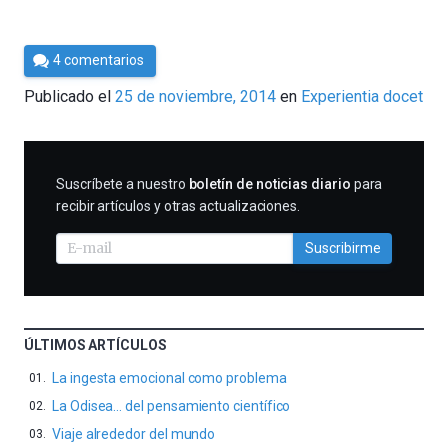
Por
4 comentarios
César
Publicado el
25 de noviembre, 2014
en
Experientia docet
Tomé
SUSCRIBIRME
Suscríbete a nuestro
boletín de noticias diario
para
recibir artículos y otras actualizaciones.
Suscribirme
ÚLTIMOS ARTÍCULOS
La ingesta emocional como problema
La Odisea… del pensamiento científico
Viaje alrededor del mundo