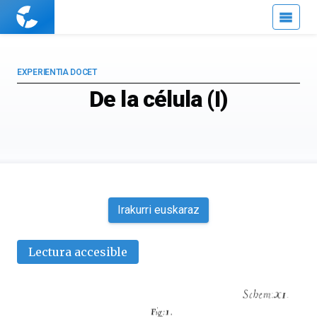
Cuaderno
de
Cultura
Científica
EXPERIENTIA DOCET
De la célula (I)
Irakurri euskaraz
Lectura accesible