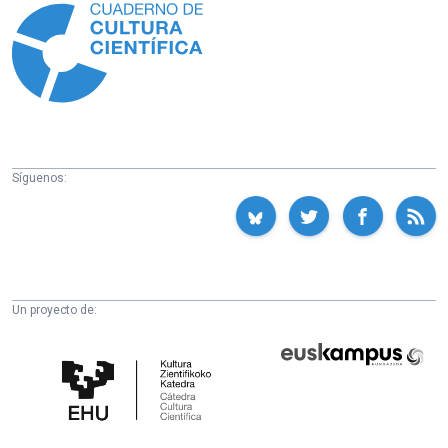
Síguenos:
Un proyecto de:
Cátedra
Euskampus
de
Fundazioa
Cultura
Científica
de