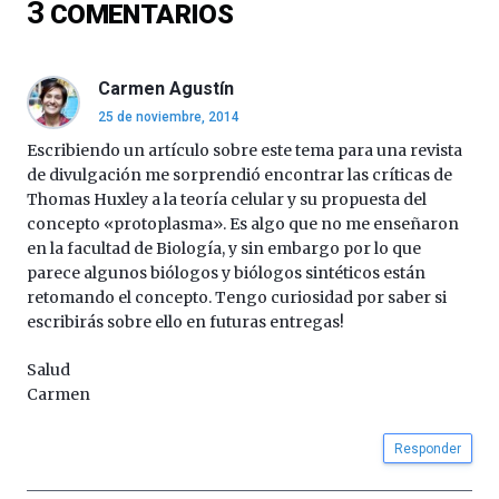
3
COMENTARIOS
16
de
septiembre
al
Carmen Agustín
4
25 de noviembre, 2014
de
octubre.
Escribiendo un artículo sobre este tema para una revista
La
de divulgación me sorprendió encontrar las críticas de
iniciativa,
Thomas Huxley a la teoría celular y su propuesta del
organizada
concepto «protoplasma». Es algo que no me enseñaron
por
en la facultad de Biología, y sin embargo por lo que
la
parece algunos biólogos y biólogos sintéticos están
Cátedra…
retomando el concepto. Tengo curiosidad por saber si
escribirás sobre ello en futuras entregas!
Salud
Carmen
Responder