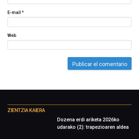
E-mail
*
Web
Otros
proyectos
ZIENTZIA KAIERA
Dozena erdi ariketa 2026ko
udarako (2): trapezioaren aldea