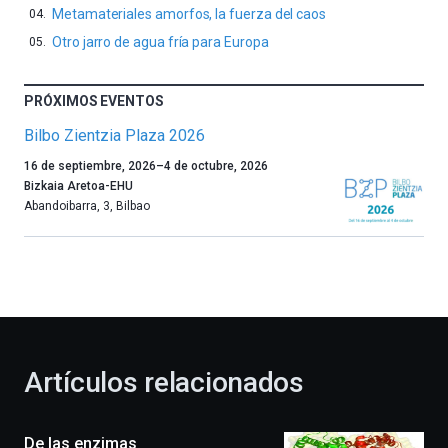
Metamateriales amorfos, la fuerza del caos
Otro jarro de agua fría para Europa
PRÓXIMOS EVENTOS
Bilbo Zientzia Plaza 2026
Un
16 de septiembre, 2026
–
4 de octubre, 2026
año
Bizkaia Aretoa-EHU
más,
Abandoibarra, 3
,
Bilbao
Bilbao
dará
la
bienvenida
al
otoño
con
la
Artículos relacionados
celebración
de
la
De las enzimas
novena