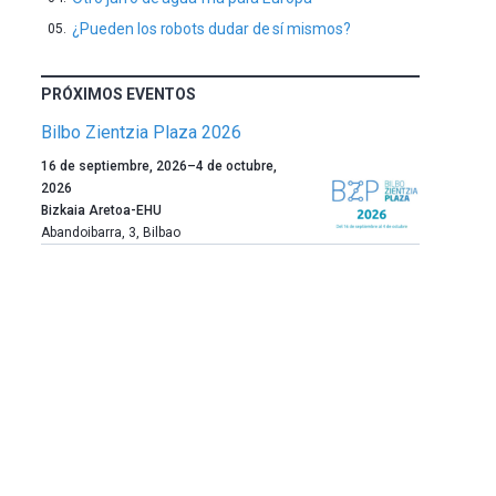
¿Pueden los robots dudar de sí mismos?
PRÓXIMOS EVENTOS
Bilbo Zientzia Plaza 2026
Un
16 de septiembre, 2026
–
4 de octubre,
año
2026
más,
Bizkaia Aretoa-EHU
Bilbao
Abandoibarra, 3
,
Bilbao
dará
la
bienvenida
al
otoño
con
la
celebración
de
la
novena