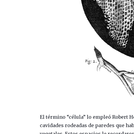
El término “célula” lo empleó Robert 
cavidades rodeadas de paredes que habí
vegetales. Estos espacios le recordaron