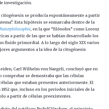
e investigación.
 citogénesis se producía espontáneamente a partir
astema”. Esta hipótesis se enmarcaba dentro de la
Naturphilosophie
, en la que “filósofos” como Lorenz
icas a partir de las que se habían desarrollado los
n fluido primordial. A lo largo del siglo XIX varios
ores argumentos a la idea de la citogénesis
leiden, Carl Wilhelm von Naegeli, concluyó que en
do comprobar se demostraba que las células
 células que estaban presentes anteriormente. El
52 que, incluso en los periodos iniciales de la
lo a partir de células preexistentes.
rabajo del patólogo Rudolf Virchow, al principio