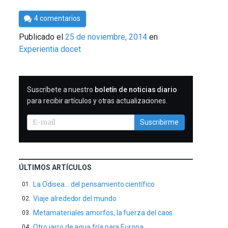
Por
4 comentarios
César
Publicado el
25 de noviembre, 2014
en
Tomé
Experientia docet
SUSCRIBIRME
Suscríbete a nuestro
boletín de noticias diario
para recibir artículos y otras actualizaciones.
Suscribirme
ÚLTIMOS ARTÍCULOS
La Odisea… del pensamiento científico
Viaje alrededor del mundo
Metamateriales amorfos, la fuerza del caos
Otro jarro de agua fría para Europa