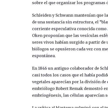
sobre el que organizar los programas d
Schleiden y Schwann mantenían que la
de una sustancia sin estructura, el “bl
corriente especulativa conocida como
Oken proponían que las vesículas esfér
seres vivos habían surgido a partir de u
biólogos se opusieron cada vez con mej
espontánea.
En 1846 un antiguo colaborador de Sch
casi todos los casos que el había podi
vegetales aparecían por la división de
embriólogo Robert Remak demostró en 18
embriogénesis, las células aparecían so
La crítica al blastema culminó con el t