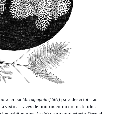
Hooke en su
Micrographia
(1665) para describir las
a visto a través del microscopio en los tejidos
 las habitaciones (
cella
) de un monasterio. Pero el