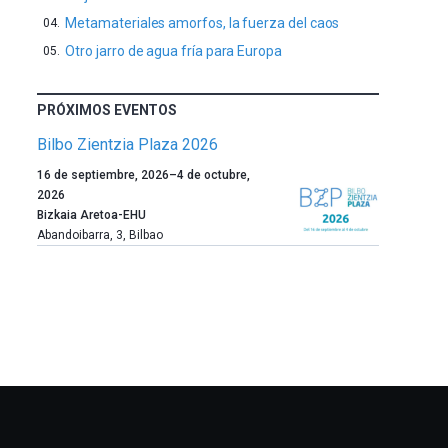
Metamateriales amorfos, la fuerza del caos
Otro jarro de agua fría para Europa
PRÓXIMOS EVENTOS
Bilbo Zientzia Plaza 2026
Un
16 de septiembre, 2026
–
4 de octubre,
año
2026
más,
Bizkaia Aretoa-EHU
Bilbao
Abandoibarra, 3
,
Bilbao
dará
la
bienvenida
al
otoño
con
la
celebración
de
la