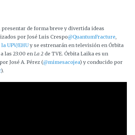
presentar de forma breve y divertida ideas
lizados por José Luis Crespo
@QuantumFracture
,
e la UPV/EHU
y se estrenarán en televisión en Órbita
 a las 23:00 en
La 2
de TVE. Órbita Laika es un
or José A. Pérez (
@mimesacojea
) y conducido por
c
).