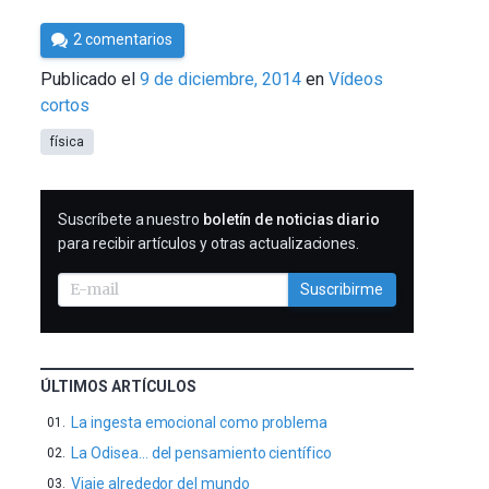
Por
2 comentarios
César
Publicado el
9 de diciembre, 2014
en
Vídeos
Tomé
cortos
física
SUSCRIBIRME
Suscríbete a nuestro
boletín de noticias diario
para recibir artículos y otras actualizaciones.
Suscribirme
ÚLTIMOS ARTÍCULOS
La ingesta emocional como problema
La Odisea… del pensamiento científico
Viaje alrededor del mundo