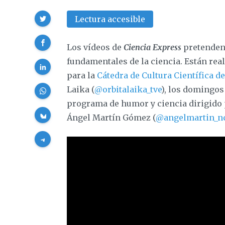
Compartir
Lectura accesible
Los vídeos de
Ciencia Express
pretenden 
fundamentales de la ciencia. Están rea
para la
Cátedra de Cultura Científica d
Laika (
@orbitalaika_tve
), los domingos
programa de humor y ciencia dirigido p
Ángel Martín Gómez (
@angelmartin_n