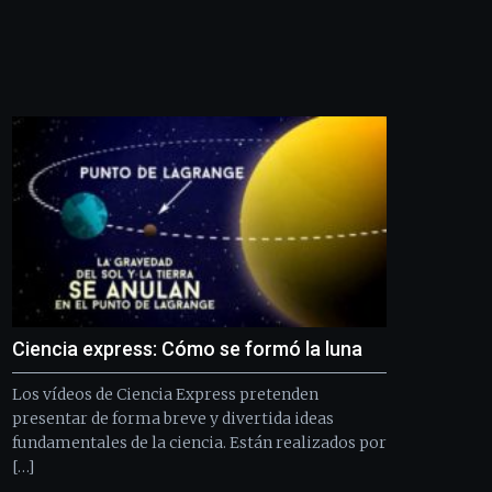
novena
edición
de
Bilbo
Zientzia
Plaza
(BZP),
un
festival
que
llenará
la
ciudad
de
monólogos,
exposiciones,
Ciencia express: Cómo se formó la luna
conferencias,
docufórums
Los vídeos de Ciencia Express pretenden
y
presentar de forma breve y divertida ideas
espectáculos
fundamentales de la ciencia. Están realizados por
de
[…]
ciencia
del