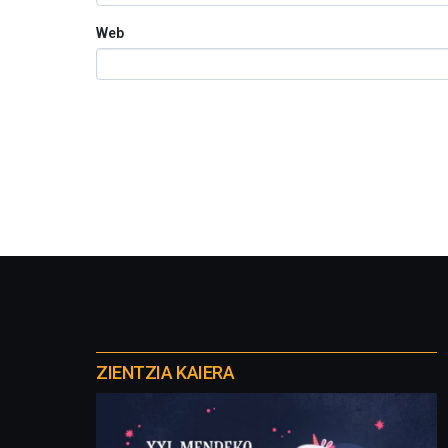
Web
Otros
proyectos
ZIENTZIA KAIERA