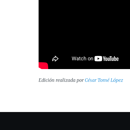
Edición realizada por
César Tomé López