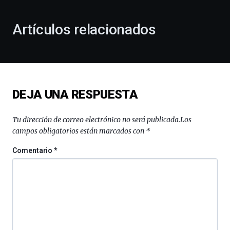
con
la
Artículos relacionados
celebración
de
la
novena
edición
de
DEJA UNA RESPUESTA
Bilbo
Zientzia
Plaza
Tu dirección de correo electrónico no será publicada.
Los
(BZP),
campos obligatorios están marcados con
*
un
festival
Comentario
*
que
llenará
la
ciudad
de
monólogos,
exposiciones,
conferencias,