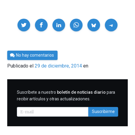
Compartir
Por
No hay comentarios
César
Publicado el
29 de diciembre, 2014
en
Tomé
SUSCRIBIRME
Suscríbete a nuestro
boletín de noticias diario
para
recibir artículos y otras actualizaciones.
Suscribirme