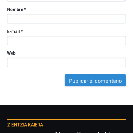
docufórums
Nombre
*
y
espectáculos
de
ciencia
E-mail
*
del
16
de
septiembre
Web
al
4
de
octubre.
La
iniciativa,
organizada
por
la
Cátedra…
Otros
proyectos
ZIENTZIA KAIERA