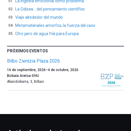
La ingesta emocional como problema
La Odisea… del pensamiento científico
Viaje alrededor del mundo
Metamateriales amorfos, la fuerza del caos
Otro jarro de agua fría para Europa
PRÓXIMOS EVENTOS
Bilbo Zientzia Plaza 2026
Un
16 de septiembre, 2026
–
4 de octubre, 2026
año
Bizkaia Aretoa-EHU
más,
Abandoibarra, 3
,
Bilbao
Bilbao
dará
la
bienvenida
al
otoño
con
la