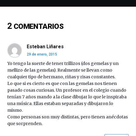
espectáculos
de
ciencia
del
2
COMENTARIOS
16
de
septiembre
al
Esteban Liñares
4
29 de enero, 2015
de
octubre.
Yo tengo la suerte de tener trillizos (dos gemelas y un
La
mellizo de las gemelas). Realmente se llevan como
iniciativa,
cualquier tipo de hermano, riñas y risas constantes.
organizada
Lo que si es cierto es que con las gemelas nos tienen
por
pasado cosas curiosas. Un profesor en el colegio cuando
la
tenían 7 años mando a la clase dibujar lo que le inspiraba
Cátedra…
una música. Ellas estaban separadas y dibujaron lo
mismo.
Como personas son muy distintas, pero tienen anécdotas
que sorprenden.