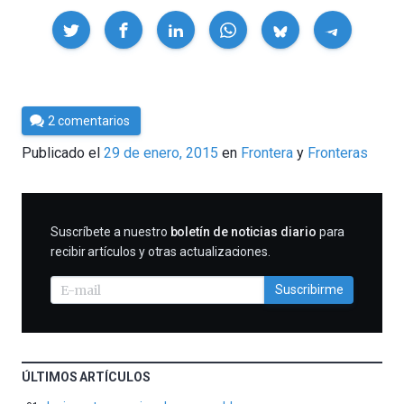
Compartir
Por
2 comentarios
César
Publicado el
29 de enero, 2015
en
Frontera
Fronteras
Tomé
SUSCRIBIRME
Suscríbete a nuestro
boletín de noticias diario
para
recibir artículos y otras actualizaciones.
Suscribirme
ÚLTIMOS ARTÍCULOS