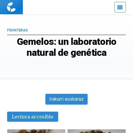
Cuaderno
de
Cultura
Científica
FRONTERAS
Gemelos: un laboratorio
natural de genética
Irakurri euskaraz
Lectura accesible