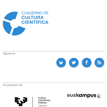
Información
Síguenos:
Un proyecto de:
Cátedra
Euskampus
de
Fundazioa
Cultura