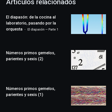
Artículos relacionados
celebración
de
la
El diapasón: de la cocina al
novena
edición
laboratorio, pasando por la
de
orquesta
El diapasón — Parte 1
Bilbo
Zientzia
Plaza
(BZP),
Números primos gemelos,
un
festival
parientes y sexis (2)
que
llenará
la
ciudad
de
monólogos,
Números primos gemelos,
exposiciones,
parientes y sexis (1)
conferencias,
docufórums
y