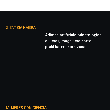
Otros
proyectos
ZIENTZIA KAIERA
Adimen artifiziala odontologian:
aukerak, mugak eta hortz-
praktikaren etorkizuna
MUJERES CON CIENCIA