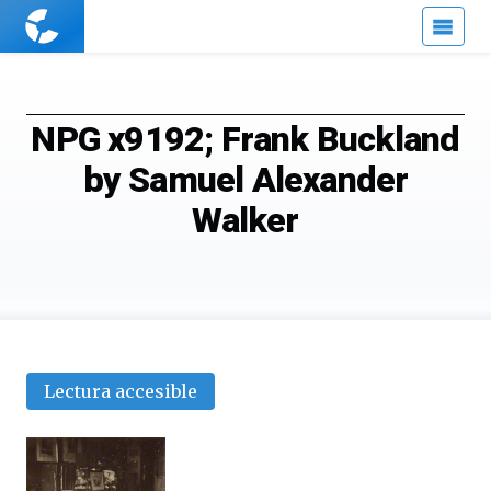
Cuaderno
de
Cultura
Científica
NPG x9192; Frank Buckland
by Samuel Alexander
Walker
Lectura accesible