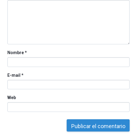
La
iniciativa,
organizada
por
la
Cátedra…
Nombre
*
E-mail
*
Web