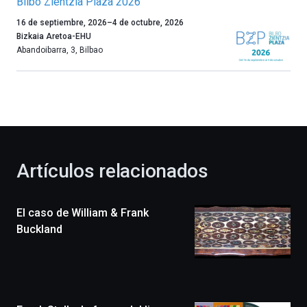
Bilbo Zientzia Plaza 2026
Un
16 de septiembre, 2026
–
4 de octubre, 2026
año
Bizkaia Aretoa-EHU
más,
Abandoibarra, 3
,
Bilbao
Bilbao
dará
la
bienvenida
al
otoño
con
la
Artículos relacionados
celebración
de
la
El caso de William & Frank
novena
edición
Buckland
de
Bilbo
Zientzia
Plaza
(BZP),