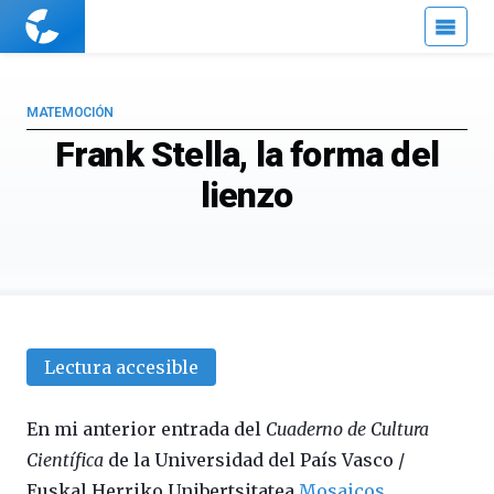
Cuaderno
de
Cultura
Científica
MATEMOCIÓN
Frank Stella, la forma del
lienzo
Lectura accesible
En mi anterior entrada del
Cuaderno de Cultura
Científica
de la Universidad del País Vasco /
Euskal Herriko Unibertsitatea
Mosaicos