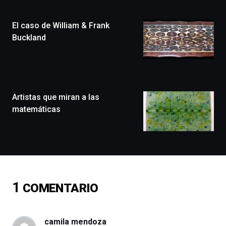
Plaza
(BZP),
El caso de William & Frank
un
festival
Buckland
que
llenará
la
ciudad
de
monólogos,
Artistas que miran a las
exposiciones,
matemáticas
conferencias,
docufórums
y
espectáculos
de
ciencia
del
1
COMENTARIO
16
de
septiembre
al
camila mendoza