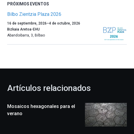
PRÓXIMOS EVENTOS
Bilbo Zientzia Plaza 2026
Un
16 de septiembre, 2026
–
4 de octubre, 2026
año
Bizkaia Aretoa-EHU
más,
Abandoibarra, 3
,
Bilbao
Bilbao
dará
la
bienvenida
al
otoño
con
la
Artículos relacionados
celebración
de
la
Mosaicos hexagonales para el
novena
edición
verano
de
Bilbo
Zientzia