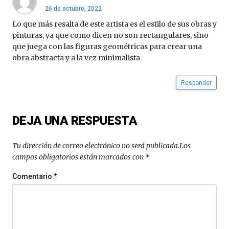
4
26 de octubre, 2022
de
octubre.
Lo que más resalta de este artista es el estilo de sus obras y
La
pinturas, ya que como dicen no son rectangulares, sino
iniciativa,
que juega con las figuras geométricas para crear una
organizada
obra abstracta y a la vez minimalista
por
la
Cátedra…
Responder
DEJA UNA RESPUESTA
Tu dirección de correo electrónico no será publicada.
Los
campos obligatorios están marcados con
*
Comentario
*