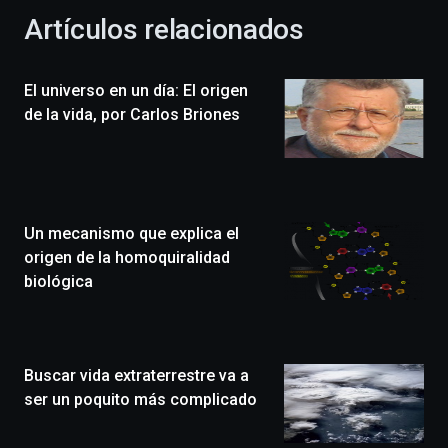
la
Artículos relacionados
celebración
de
la
El universo en un día: El origen
novena
edición
de la vida, por Carlos Briones
de
Bilbo
Zientzia
Plaza
(BZP),
Un mecanismo que explica el
un
festival
origen de la homoquiralidad
que
biológica
llenará
la
ciudad
de
monólogos,
Buscar vida extraterrestre va a
exposiciones,
ser un poquito más complicado
conferencias,
docufórums