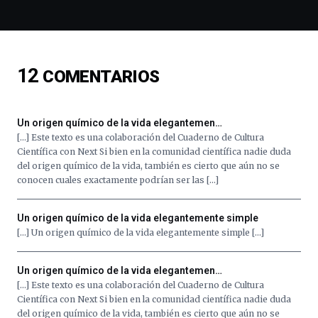
y
espectáculos
de
ciencia
del
12
COMENTARIOS
16
de
septiembre
al
Un origen químico de la vida elegantemen…
4
[…] Este texto es una colaboración del Cuaderno de Cultura
de
Científica con Next Si bien en la comunidad científica nadie duda
octubre.
del origen químico de la vida, también es cierto que aún no se
La
conocen cuales exactamente podrían ser las […]
iniciativa,
organizada
por
Un origen químico de la vida elegantemente simple
la
[…] Un origen químico de la vida elegantemente simple […]
Cátedra…
Un origen químico de la vida elegantemen…
[…] Este texto es una colaboración del Cuaderno de Cultura
Científica con Next Si bien en la comunidad científica nadie duda
del origen químico de la vida, también es cierto que aún no se