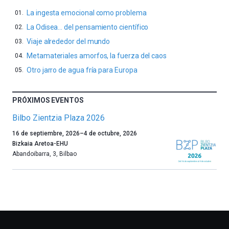
La ingesta emocional como problema
La Odisea… del pensamiento científico
Viaje alrededor del mundo
Metamateriales amorfos, la fuerza del caos
Otro jarro de agua fría para Europa
PRÓXIMOS EVENTOS
Bilbo Zientzia Plaza 2026
Un
16 de septiembre, 2026
–
4 de octubre, 2026
año
Bizkaia Aretoa-EHU
más,
Abandoibarra, 3
,
Bilbao
Bilbao
dará
la
bienvenida
al
otoño
con