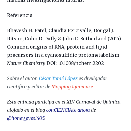
Referencia:
Bhavesh H. Patel,
Claudia Percivalle, Dougal J.
Ritson, Colm D. Duffy & John D. Sutherland (2015)
Common origins of RNA, protein and lipid
precursors in a cyanosulfidic protometabolism
Nature Chemistry
DOI: 10.1038/nchem.2202
Sobre el autor:
César Tomé López
es divulgador
científico y editor de
Mapping Ignorance
Esta entrada participa en el XLV Carnaval de Química
alojado en el
blog
conCIENCIAte ahora
de
@honey_eyes1405
.