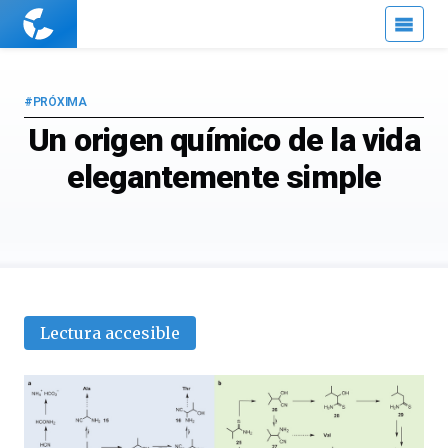
Cuaderno
de
Cultura
Científica
#PRÓXIMA
Un origen químico de la vida
elegantemente simple
Lectura accesible