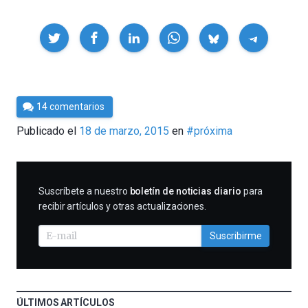
Compartir
Por
14 comentarios
César
Publicado el
18 de marzo, 2015
en
#próxima
Tomé
SUSCRIBIRME
Suscríbete a nuestro
boletín de noticias diario
para
recibir artículos y otras actualizaciones.
Suscribirme
ÚLTIMOS ARTÍCULOS