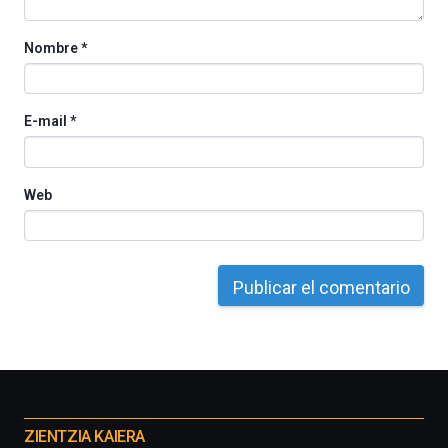
Nombre
*
E-mail
*
Web
Otros
proyectos
ZIENTZIA KAIERA