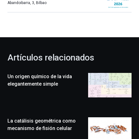
más,
Abandoibarra, 3
,
Bilbao
Bilbao
dará
la
bienvenida
al
otoño
con
la
Artículos relacionados
celebración
de
la
Un origen químico de la vida
novena
edición
elegantemente simple
de
Bilbo
Zientzia
Plaza
(BZP),
La catálisis geométrica como
un
festival
mecanismo de fisión celular
que
llenará