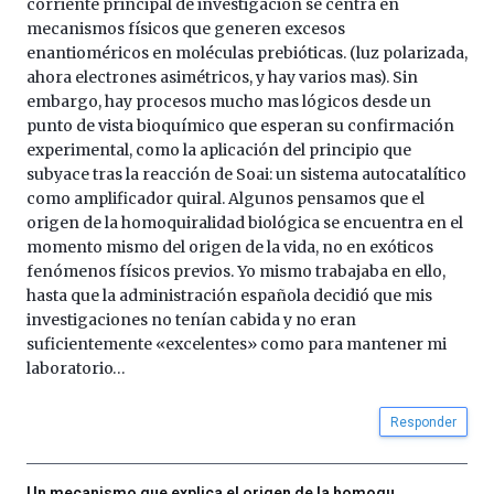
corriente principal de investigación se centra en
por
mecanismos físicos que generen excesos
la
enantioméricos en moléculas prebióticas. (luz polarizada,
Cátedra…
ahora electrones asimétricos, y hay varios mas). Sin
embargo, hay procesos mucho mas lógicos desde un
punto de vista bioquímico que esperan su confirmación
experimental, como la aplicación del principio que
subyace tras la reacción de Soai: un sistema autocatalítico
como amplificador quiral. Algunos pensamos que el
origen de la homoquiralidad biológica se encuentra en el
momento mismo del origen de la vida, no en exóticos
fenómenos físicos previos. Yo mismo trabajaba en ello,
hasta que la administración española decidió que mis
investigaciones no tenían cabida y no eran
suficientemente «excelentes» como para mantener mi
laboratorio…
Responder
Un mecanismo que explica el origen de la homoqu…