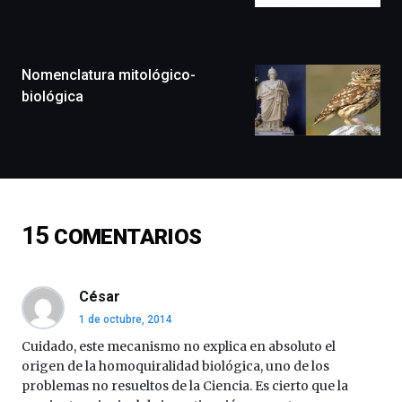
la
ciudad
de
monólogos,
Nomenclatura mitológico-
exposiciones,
biológica
conferencias,
docufórums
y
espectáculos
de
ciencia
del
15
COMENTARIOS
16
de
septiembre
al
César
4
1 de octubre, 2014
de
octubre.
Cuidado, este mecanismo no explica en absoluto el
La
origen de la homoquiralidad biológica, uno de los
iniciativa,
problemas no resueltos de la Ciencia. Es cierto que la
organizada