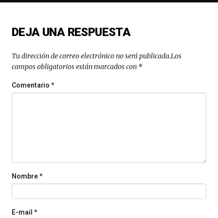
espectáculos
de
ciencia
DEJA UNA RESPUESTA
del
16
Tu dirección de correo electrónico no será publicada.
Los
de
campos obligatorios están marcados con
*
septiembre
al
Comentario
*
4
de
octubre.
La
iniciativa,
organizada
por
la
Cátedra…
Nombre
*
E-mail
*