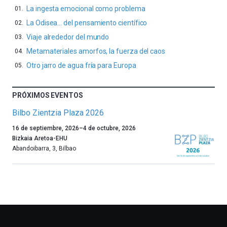
La ingesta emocional como problema
La Odisea… del pensamiento científico
Viaje alrededor del mundo
Metamateriales amorfos, la fuerza del caos
Otro jarro de agua fría para Europa
PRÓXIMOS EVENTOS
Bilbo Zientzia Plaza 2026
Un
16 de septiembre, 2026
–
4 de octubre, 2026
año
Bizkaia Aretoa-EHU
más,
Abandoibarra, 3
,
Bilbao
Bilbao
dará
la
bienvenida
al
otoño
con