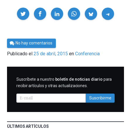
Compartir
Por
No hay comentarios
César
Publicado el
25 de abril, 2015
en
Conferencia
Tomé
SUSCRIBIRME
Suscríbete a nuestro
boletín de noticias diario
para
recibir artículos y otras actualizaciones.
Suscribirme
ÚLTIMOS ARTÍCULOS