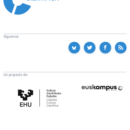
Síguenos:
Un proyecto de:
Cátedra
Euskampus
de
Fundazioa
Cultura
Científica
de
la
UPV/EHU