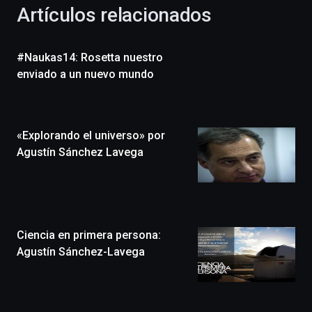
la
Artículos relacionados
celebración
de
la
#Naukas14: Rosetta nuestro
novena
edición
enviado a un nuevo mundo
de
Bilbo
Zientzia
Plaza
«Explorando el universo» por
(BZP),
Agustín Sánchez Lavega
un
festival
que
llenará
la
ciudad
Ciencia en primera persona:
de
Agustín Sánchez-Lavega
monólogos,
exposiciones,
conferencias,
docufórums
y