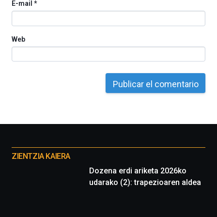
E-mail
*
Web
Otros
proyectos
ZIENTZIA KAIERA
Dozena erdi ariketa 2026ko
udarako (2): trapezioaren aldea