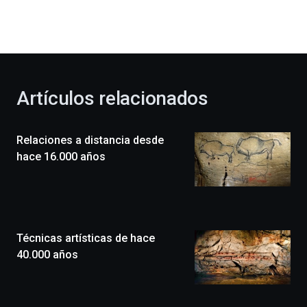
dará
la
bienvenida
al
otoño
con
la
Artículos relacionados
celebración
de
la
Relaciones a distancia desde
novena
edición
hace 16.000 años
de
Bilbo
Zientzia
Plaza
(BZP),
Técnicas artísticas de hace
un
festival
40.000 años
que
llenará
la
ciudad