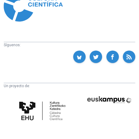
Síguenos:
Un proyecto de:
Cátedra
Euskampus
de
Fundazioa
Cultura
Científica
de
la