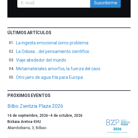
Suscribirme
ÚLTIMOS ARTÍCULOS
La ingesta emocional como problema
La Odisea… del pensamiento científico
Viaje alrededor del mundo
Metamateriales amorfos, la fuerza del caos
Otro jarro de agua fría para Europa
PRÓXIMOS EVENTOS
Bilbo Zientzia Plaza 2026
Un
16 de septiembre, 2026
–
4 de octubre, 2026
año
Bizkaia Aretoa-EHU
más,
Abandoibarra, 3
,
Bilbao
Bilbao