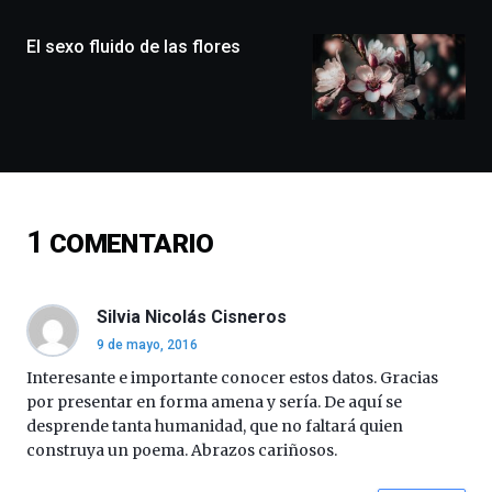
de
monólogos,
El sexo fluido de las flores
exposiciones,
conferencias,
docufórums
y
espectáculos
de
ciencia
del
1
COMENTARIO
16
de
septiembre
al
Silvia Nicolás Cisneros
4
9 de mayo, 2016
de
octubre.
Interesante e importante conocer estos datos. Gracias
La
por presentar en forma amena y sería. De aquí se
iniciativa,
desprende tanta humanidad, que no faltará quien
organizada
construya un poema. Abrazos cariñosos.
por
la