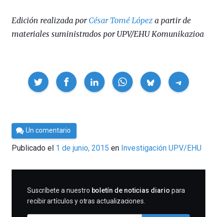
Edición realizada por
César Tomé López
a partir de
materiales suministrados por UPV/EHU Komunikazioa
Compartir
Por
Un comentario
César
Publicado el
1 de junio, 2015
en
Investigación UPV/EHU
Tomé
SUSCRIBIRME
Suscríbete a nuestro
boletín de noticias diario
para
recibir artículos y otras actualizaciones.