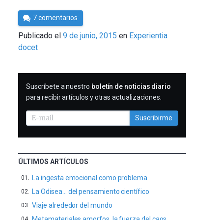
Por
7 comentarios
César
Publicado el
9 de junio, 2015
en
Experientia
Tomé
docet
SUSCRIBIRME
Suscríbete a nuestro
boletín de noticias diario
para recibir artículos y otras actualizaciones.
Suscribirme
ÚLTIMOS ARTÍCULOS
La ingesta emocional como problema
La Odisea… del pensamiento científico
Viaje alrededor del mundo
Metamateriales amorfos, la fuerza del caos