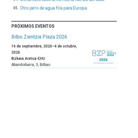
Otro jarro de agua fría para Europa
PRÓXIMOS EVENTOS
Bilbo Zientzia Plaza 2026
Un
16 de septiembre, 2026
–
4 de octubre,
año
2026
más,
Bizkaia Aretoa-EHU
Bilbao
Abandoibarra, 3
,
Bilbao
dará
la
bienvenida
al
otoño
con
la
celebración
de
la
novena