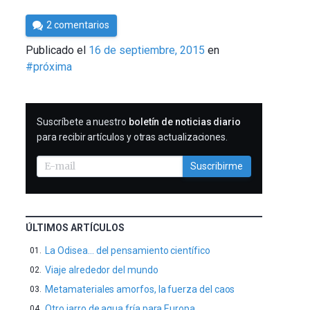
Por
2 comentarios
César
Publicado el
16 de septiembre, 2015
en
Tomé
#próxima
SUSCRIBIRME
Suscríbete a nuestro
boletín de noticias diario
para recibir artículos y otras actualizaciones.
Suscribirme
ÚLTIMOS ARTÍCULOS
La Odisea… del pensamiento científico
Viaje alrededor del mundo
Metamateriales amorfos, la fuerza del caos
Otro jarro de agua fría para Europa