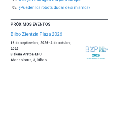
¿Pueden los robots dudar de sí mismos?
PRÓXIMOS EVENTOS
Bilbo Zientzia Plaza 2026
Un
16 de septiembre, 2026
–
4 de octubre,
año
2026
más,
Bizkaia Aretoa-EHU
Bilbao
Abandoibarra, 3
,
Bilbao
dará
la
bienvenida
al
otoño
con
la
celebración
de
la
novena