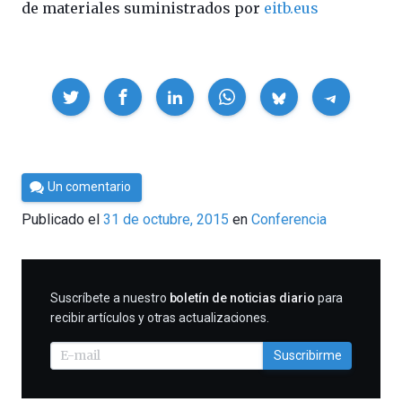
de materiales suministrados por
eitb.eus
Compartir
Por
Un comentario
César
Publicado el
31 de octubre, 2015
en
Conferencia
Tomé
SUSCRIBIRME
Suscríbete a nuestro
boletín de noticias diario
para
recibir artículos y otras actualizaciones.
Suscribirme