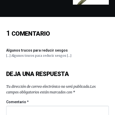
conferencias,
docufórums
y
espectáculos
de
ciencia
1
COMENTARIO
del
16
de
Algunos trucos para reducir sesgos
septiembre
[…] Algunos trucos para reducir sesgos […]
al
4
de
octubre.
DEJA UNA RESPUESTA
La
iniciativa,
Tu dirección de correo electrónico no será publicada.
Los
organizada
campos obligatorios están marcados con
*
por
la
Comentario
*
Cátedra…