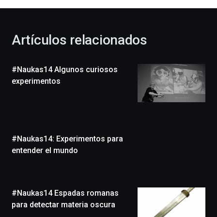
al
otoño
con
la
Artículos relacionados
celebración
de
la
#Naukas14 Algunos curiosos
novena
edición
experimentos
de
Bilbo
Zientzia
Plaza
(BZP),
#Naukas14: Experimentos para
un
festival
entender el mundo
que
llenará
la
ciudad
#Naukas14 Espadas romanas
de
para detectar materia oscura
monólogos,
exposiciones,