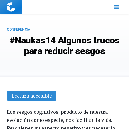
Cuaderno
de
Cultura
Científica
CONFERENCIA
#Naukas14 Algunos trucos
para reducir sesgos
Lectura accesible
Los sesgos cognitivos, producto de nuestra
evolución como especie, nos facilitan la vida.
Pero tienen su aspecto negativo y es necesario