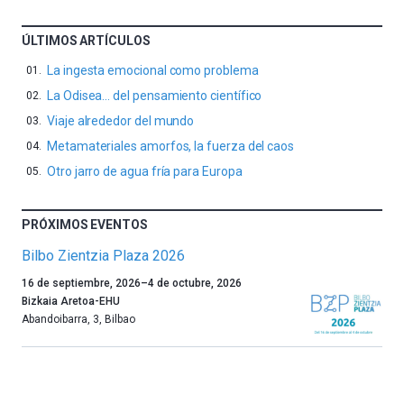
ÚLTIMOS ARTÍCULOS
La ingesta emocional como problema
La Odisea… del pensamiento científico
Viaje alrededor del mundo
Metamateriales amorfos, la fuerza del caos
Otro jarro de agua fría para Europa
PRÓXIMOS EVENTOS
Bilbo Zientzia Plaza 2026
Un
16 de septiembre, 2026
–
4 de octubre, 2026
año
Bizkaia Aretoa-EHU
más,
Abandoibarra, 3
,
Bilbao
Bilbao
dará
la
bienvenida