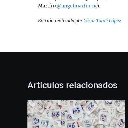
Martín (
@angelmartin_nc
).
Edición realizada por
César Tomé López
Artículos relacionados