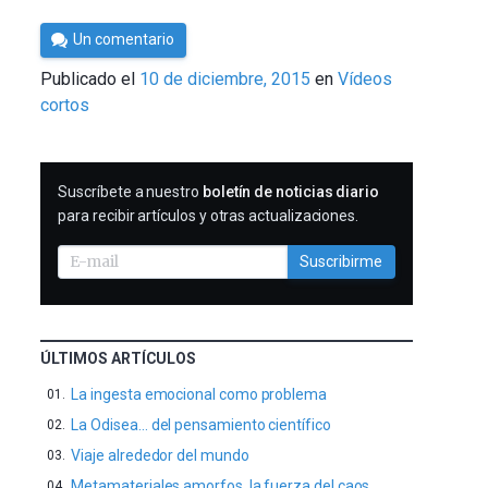
Por
Un comentario
César
Publicado el
10 de diciembre, 2015
en
Vídeos
Tomé
cortos
SUSCRIBIRME
Suscríbete a nuestro
boletín de noticias diario
para recibir artículos y otras actualizaciones.
Suscribirme
ÚLTIMOS ARTÍCULOS
La ingesta emocional como problema
La Odisea… del pensamiento científico
Viaje alrededor del mundo
Metamateriales amorfos, la fuerza del caos