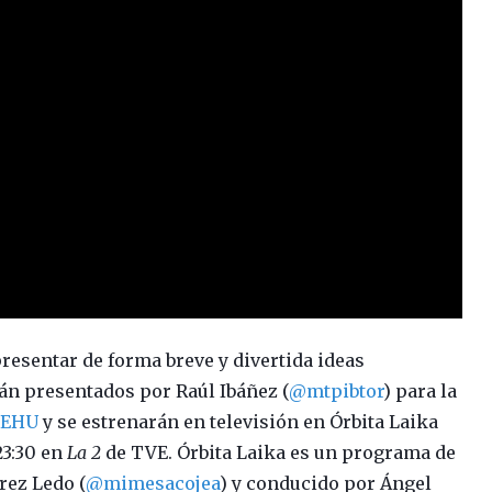
esentar de forma breve y divertida ideas
án presentados por Raúl Ibáñez (
@mtpibtor
) para la
V/EHU
y se estrenarán en televisión en Órbita Laika
 23:30 en
La 2
de TVE. Órbita Laika es un programa de
rez Ledo (
@mimesacojea
) y conducido por Ángel