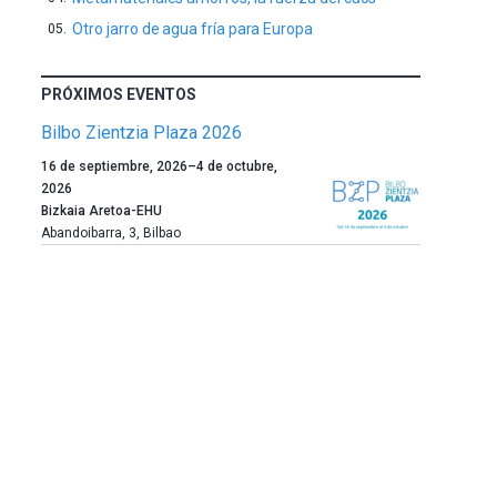
Otro jarro de agua fría para Europa
PRÓXIMOS EVENTOS
Bilbo Zientzia Plaza 2026
Un
16 de septiembre, 2026
–
4 de octubre,
año
2026
más,
Bizkaia Aretoa-EHU
Bilbao
Abandoibarra, 3
,
Bilbao
dará
la
bienvenida
al
otoño
con
la
celebración
de
la
novena