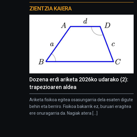
proyectos
ZIENTZIA KAIERA
Dozena erdi ariketa 2026ko udarako (2):
trapezioaren aldea
Ariketa fisikoa egitea osasungarria dela esaten digute
behin eta berriro. Fisikoa bakarrik ez, buruari eragitea
ere onuragarria da. Nagiak atera [...]