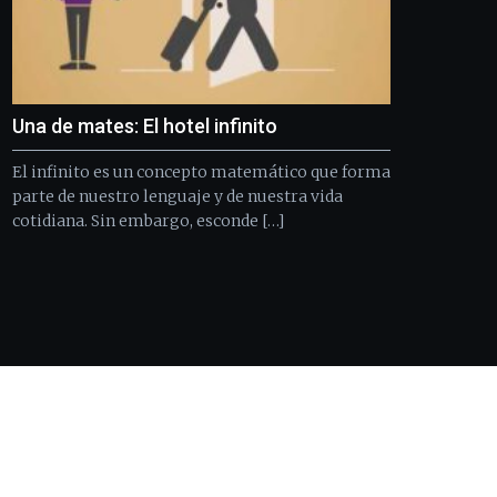
de
septiembre
al
4
de
Una de mates: El hotel infinito
octubre.
La
El infinito es un concepto matemático que forma
iniciativa,
organizada
parte de nuestro lenguaje y de nuestra vida
por
cotidiana. Sin embargo, esconde […]
la
Cátedra…