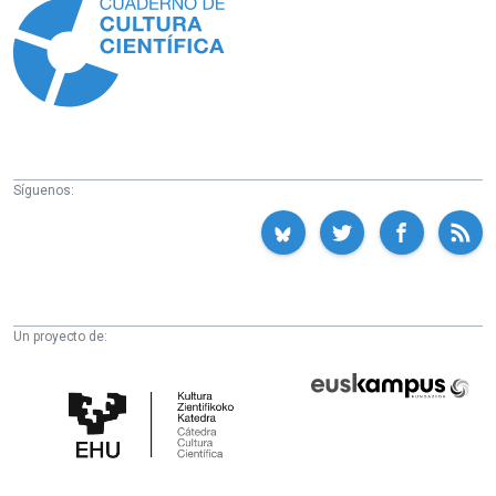
Síguenos:
Un proyecto de:
Cátedra
Euskampus
de
Fundazioa
Cultura
Científica
de