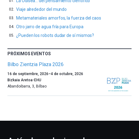
La Odisea… del pensamiento científico
Viaje alrededor del mundo
Metamateriales amorfos, la fuerza del caos
Otro jarro de agua fría para Europa
¿Pueden los robots dudar de sí mismos?
PRÓXIMOS EVENTOS
Bilbo Zientzia Plaza 2026
Un
16 de septiembre, 2026
–
4 de octubre, 2026
año
Bizkaia Aretoa-EHU
más,
Abandoibarra, 3
,
Bilbao
Bilbao
dará
la
bienvenida
al
otoño
con
la