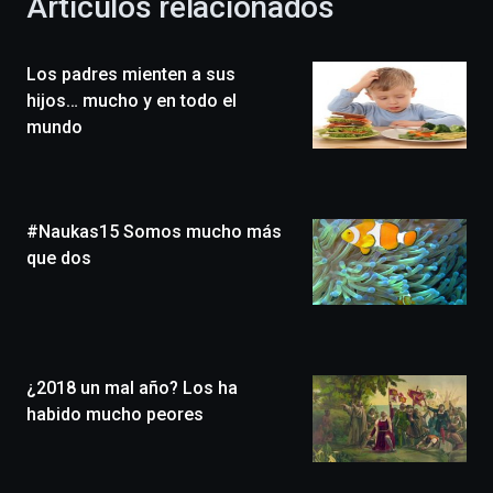
Artículos relacionados
celebración
de
la
Los padres mienten a sus
novena
edición
hijos… mucho y en todo el
de
mundo
Bilbo
Zientzia
Plaza
(BZP),
#Naukas15 Somos mucho más
un
festival
que dos
que
llenará
la
ciudad
de
monólogos,
¿2018 un mal año? Los ha
exposiciones,
habido mucho peores
conferencias,
docufórums
y