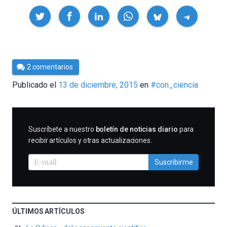
Compartir
Por
2 comentarios
Cultura
Publicado el
13 de diciembre, 2015
en
#con_ciencia
Cientifica
SUSCRIBIRME
Suscríbete a nuestro
boletín de noticias diario
para
recibir artículos y otras actualizaciones.
Suscribirme
ÚLTIMOS ARTÍCULOS