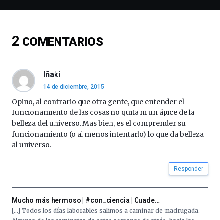
espectáculos
de
ciencia
del
2
COMENTARIOS
16
de
septiembre
al
Iñaki
4
14 de diciembre, 2015
de
octubre.
Opino, al contrario que otra gente, que entender el
La
funcionamiento de las cosas no quita ni un ápice de la
iniciativa,
belleza del universo. Mas bien, es el comprender su
organizada
funcionamiento (o al menos intentarlo) lo que da belleza
por
al universo.
la
Cátedra…
Responder
Mucho más hermoso | #con_ciencia | Cuade…
[…] Todos los días laborables salimos a caminar de madrugada.