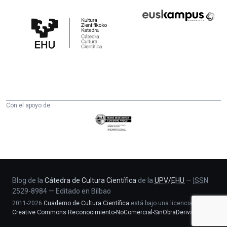
Cátedra
Euskampus
de
Fundazioa
Cultura
Científica
de
la
UPV/EHU
Con el apoyo de:
Eusko
Jaurlaritza
-
Zientzia,
Unibertsitate
eta
Blog de la
Cátedra de Cultura Científica
de la
UPV
/
EHU
—
ISSN
2529-8984
—
Editado en Bilbao
Berrikuntza
2011-2026
Cuaderno de Cultura Científica
está bajo una licencia
saila
Creative Commons Reconocimiento-NoComercial-SinObraDerivada 4.0