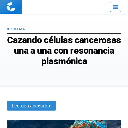
Cuaderno
de
Cultura
Científica
#PRÓXIMA
Cazando células cancerosas
una a una con resonancia
plasmónica
Lectura accesible