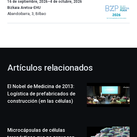
Un
16 de septiembre, 2026
–
4 de octubre, 2026
año
Bizkaia Aretoa-EHU
más,
Abandoibarra, 3
,
Bilbao
Bilbao
dará
la
bienvenida
al
otoño
con
la
Artículos relacionados
celebración
de
la
El Nobel de Medicina de 2013:
novena
edición
Logística de prefabricados de
de
construcción (en las células)
Bilbo
Zientzia
Plaza
(BZP),
Microcápsulas de células
un
festival