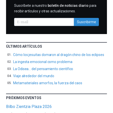
SUSCRIBIRME
Suscríbete a nuestro
boletín de noticias diario
para
recibir artículos y otras actualizaciones.
Suscribirme
ÚLTIMOS ARTÍCULOS
Cómo los jesuitas domaron al dragón chino de los eclipses
La ingesta emocional como problema
La Odisea… del pensamiento científico
Viaje alrededor del mundo
Metamateriales amorfos, la fuerza del caos
PRÓXIMOS EVENTOS
Bilbo Zientzia Plaza 2026