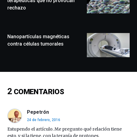
terapéuticas que no provocan
que
rechazo
llenará
la
ciudad
de
monólogos,
Nanopartículas magnéticas
exposiciones,
contra células tumorales
conferencias,
docufórums
y
espectáculos
de
ciencia
del
2
COMENTARIOS
16
de
septiembre
al
Pepetrón
4
24 de febrero, 2016
de
octubre.
Estupendo el artículo. Me pregunto qué relación tiene
La
esto, y si la tiene, con la terapía de protones.