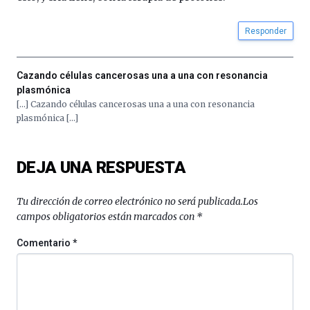
iniciativa,
organizada
Responder
por
la
Cátedra…
Cazando células cancerosas una a una con resonancia
plasmónica
[…] Cazando células cancerosas una a una con resonancia
plasmónica […]
DEJA UNA RESPUESTA
Tu dirección de correo electrónico no será publicada.
Los
campos obligatorios están marcados con
*
Comentario
*