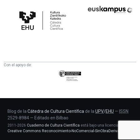
Cátedra
Euskampus
de
Fundazioa
Cultura
Científica
de
la
UPV/EHU
Con el apoyo de:
Eusko
Jaurlaritza
-
Zientzia,
Unibertsitate
eta
Blog de la
Cátedra de Cultura Científica
de la
UPV
/
EHU
—
ISSN
2529-8984
—
Editado en Bilbao
Berrikuntza
2011-2026
Cuaderno de Cultura Científica
está bajo una licencia
saila
Creative Commons Reconocimiento-NoComercial-SinObraDerivada 4.0