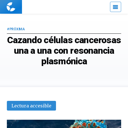
Cuaderno
de
Cultura
Científica
#PRÓXIMA
Cazando células cancerosas
una a una con resonancia
plasmónica
Lectura accesible