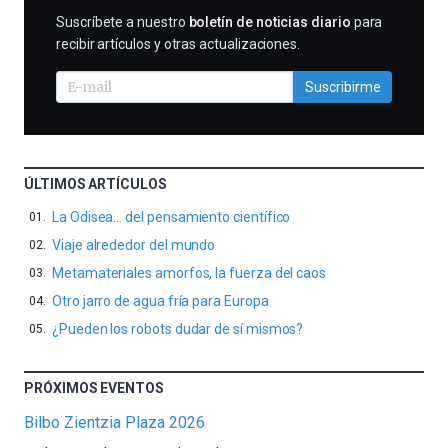
SUSCRIBIRME
Suscríbete a nuestro
boletín de noticias diario
para
recibir artículos y otras actualizaciones.
Suscribirme
ÚLTIMOS ARTÍCULOS
La Odisea… del pensamiento científico
Viaje alrededor del mundo
Metamateriales amorfos, la fuerza del caos
Otro jarro de agua fría para Europa
¿Pueden los robots dudar de sí mismos?
PRÓXIMOS EVENTOS
Bilbo Zientzia Plaza 2026