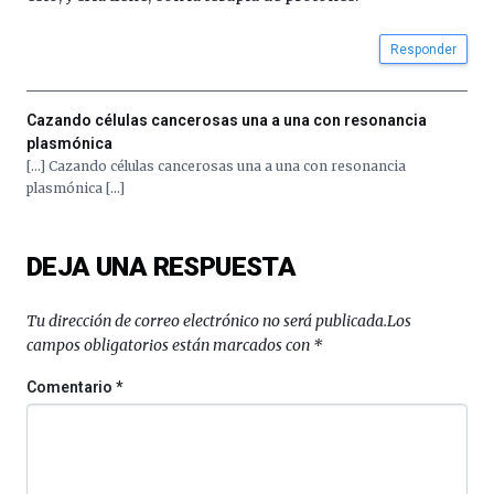
iniciativa,
organizada
Responder
por
la
Cátedra…
Cazando células cancerosas una a una con resonancia
plasmónica
[…] Cazando células cancerosas una a una con resonancia
plasmónica […]
DEJA UNA RESPUESTA
Tu dirección de correo electrónico no será publicada.
Los
campos obligatorios están marcados con
*
Comentario
*