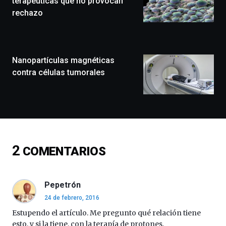
terapéuticas que no provocan
que
rechazo
llenará
la
ciudad
de
monólogos,
Nanopartículas magnéticas
exposiciones,
contra células tumorales
conferencias,
docufórums
y
espectáculos
de
ciencia
del
2
COMENTARIOS
16
de
septiembre
al
Pepetrón
4
24 de febrero, 2016
de
octubre.
Estupendo el artículo. Me pregunto qué relación tiene
La
esto, y si la tiene, con la terapía de protones.