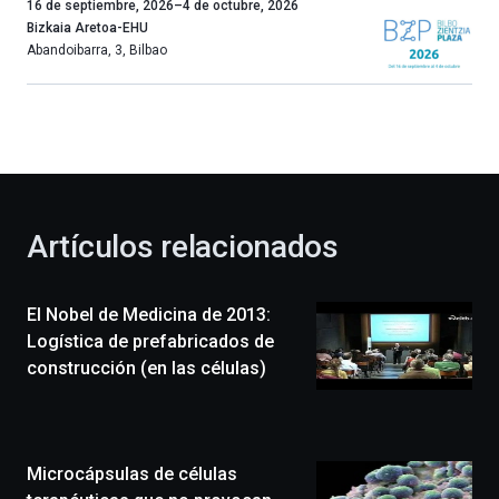
Un
16 de septiembre, 2026
–
4 de octubre, 2026
año
Bizkaia Aretoa-EHU
más,
Abandoibarra, 3
,
Bilbao
Bilbao
dará
la
bienvenida
al
otoño
con
la
Artículos relacionados
celebración
de
la
El Nobel de Medicina de 2013:
novena
edición
Logística de prefabricados de
de
construcción (en las células)
Bilbo
Zientzia
Plaza
(BZP),
Microcápsulas de células
un
festival