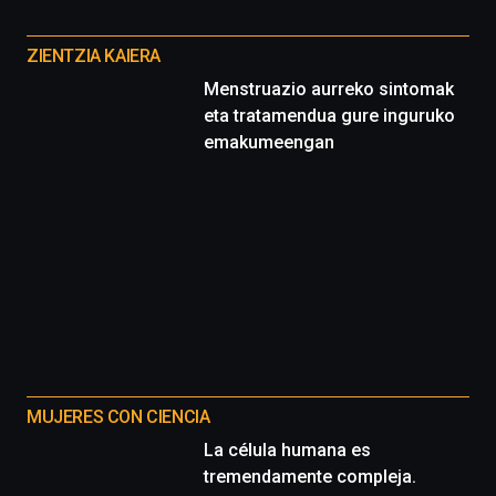
Otros
proyectos
ZIENTZIA KAIERA
Menstruazio aurreko sintomak
eta tratamendua gure inguruko
emakumeengan
MUJERES CON CIENCIA
La célula humana es
tremendamente compleja.