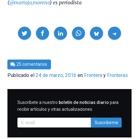
(
@mariajo_moreno
) es periodista
Compartir
Por
25 comentarios
César
Publicado el
24 de marzo, 2016
en
Frontera
Fronteras
Tomé
SUSCRIBIRME
Suscríbete a nuestro
boletín de noticias diario
para
recibir artículos y otras actualizaciones.
Suscribirme