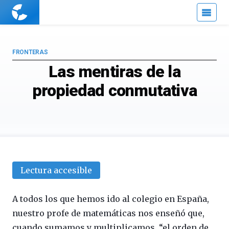
Cuaderno
de
Cultura
Científica
FRONTERAS
Las mentiras de la
propiedad conmutativa
Lectura accesible
A todos los que hemos ido al colegio en España,
nuestro profe de matemáticas nos enseñó que,
cuando sumamos y multiplicamos, “el orden de