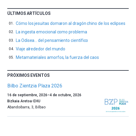
ÚLTIMOS ARTÍCULOS
Cómo los jesuitas domaron al dragón chino de los eclipses
La ingesta emocional como problema
La Odisea… del pensamiento científico
Viaje alrededor del mundo
Metamateriales amorfos, la fuerza del caos
PRÓXIMOS EVENTOS
Bilbo Zientzia Plaza 2026
Un
16 de septiembre, 2026
–
4 de octubre, 2026
año
Bizkaia Aretoa-EHU
más,
Abandoibarra, 3
,
Bilbao
Bilbao
dará
la
bienvenida