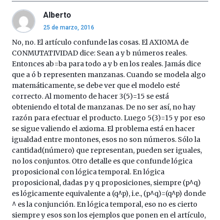
Alberto
25 de marzo, 2016
No, no. El artículo confunde las cosas. El AXIOMA de
CONMUTATIVIDAD dice: Sean a y b números reales.
Entonces ab=ba para todo a y b en los reales. Jamás dice
que a ó b representen manzanas. Cuando se modela algo
matemáticamente, se debe ver que el modelo esté
correcto. Al momento de hacer 3(5)=15 se está
obteniendo el total de manzanas. De no ser así, no hay
razón para efectuar el producto. Luego 5(3)=15 y por eso
se sigue valiendo el axioma. El problema está en hacer
igualdad entre montones, esos no son números. Sólo la
cantidad(número) que representan, pueden ser iguales,
no los conjuntos. Otro detalle es que confunde lógica
proposicional con lógica temporal. En lógica
proposicional, dadas p y q proposiciones, siempre (p^q)
es lógicamente equivalente a (q^p), i.e., (p^q)=(q^p) donde
^ es la conjunción. En lógica temporal, eso no es cierto
siempre y esos son los ejemplos que ponen en el artículo,