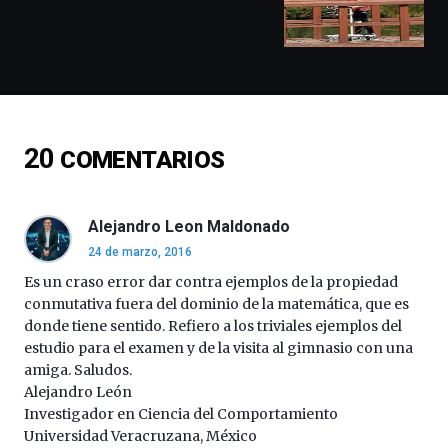
conferencias,
docufórums
y
espectáculos
de
ciencia
del
20
COMENTARIOS
16
de
septiembre
al
Alejandro Leon Maldonado
4
24 de marzo, 2016
de
octubre.
Es un craso error dar contra ejemplos de la propiedad
La
conmutativa fuera del dominio de la matemática, que es
iniciativa,
donde tiene sentido. Refiero a los triviales ejemplos del
organizada
estudio para el examen y de la visita al gimnasio con una
por
amiga. Saludos.
la
Alejandro León
Cátedra…
Investigador en Ciencia del Comportamiento
Universidad Veracruzana, México