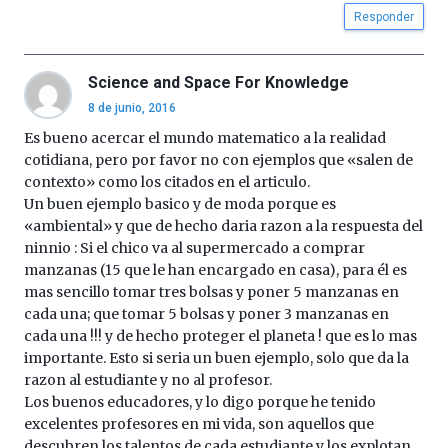
Responder
Science and Space For Knowledge
8 de junio, 2016
Es bueno acercar el mundo matematico a la realidad
cotidiana, pero por favor no con ejemplos que «salen de
contexto» como los citados en el articulo.
Un buen ejemplo basico y de moda porque es
«ambiental» y que de hecho daria razon a la respuesta del
ninnio : Si el chico va al supermercado a comprar
manzanas (15 que le han encargado en casa), para él es
mas sencillo tomar tres bolsas y poner 5 manzanas en
cada una; que tomar 5 bolsas y poner 3 manzanas en
cada una !!! y de hecho proteger el planeta ! que es lo mas
importante. Esto si seria un buen ejemplo, solo que da la
razon al estudiante y no al profesor.
Los buenos educadores, y lo digo porque he tenido
excelentes profesores en mi vida, son aquellos que
descubren los talentos de cada estudiante y los explotan