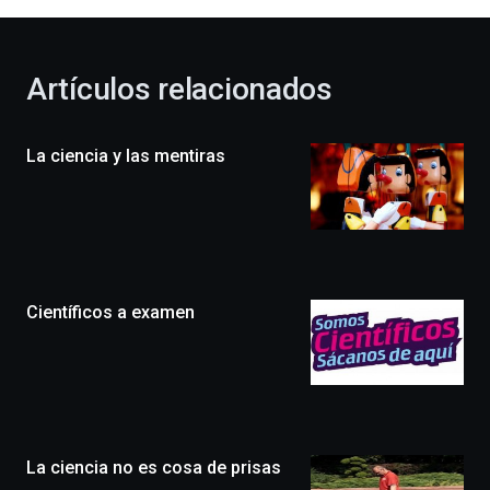
al
otoño
con
la
Artículos relacionados
celebración
de
la
La ciencia y las mentiras
novena
edición
de
Bilbo
Zientzia
Plaza
(BZP),
Científicos a examen
un
festival
que
llenará
la
ciudad
de
monólogos,
La ciencia no es cosa de prisas
exposiciones,