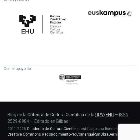
Cátedra
Euskampus
de
Fundazioa
Cultura
Científica
de
la
UPV/EHU
Con el apoyo de:
Eusko
Jaurlaritza
-
Zientzia,
Unibertsitate
eta
Blog de la
Cátedra de Cultura Científica
de la
UPV
/
EHU
—
ISSN
2529-8984
—
Editado en Bilbao
Berrikuntza
2011-2026
Cuaderno de Cultura Científica
está bajo una licencia
saila
Creative Commons Reconocimiento-NoComercial-SinObraDerivada 4.0