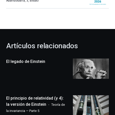
más,
Abandoibarra, 3
,
Bilbao
Bilbao
dará
la
bienvenida
al
otoño
con
la
Artículos relacionados
celebración
de
la
El legado de Einstein
novena
edición
de
Bilbo
Zientzia
Plaza
(BZP),
El principio de relatividad (y 4):
un
festival
la versión de Einstein
Teoría de
que
la invariancia — Parte 5
llenará