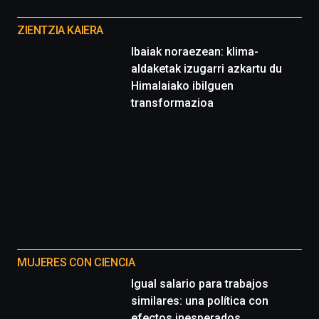
Otros
proyectos
ZIENTZIA KAIERA
Ibaiak noraezean: klima-
aldaketak izugarri azkartu du
Himalaiako ibilguen
transformazioa
MUJERES CON CIENCIA
Igual salario para trabajos
similares: una política con
efectos inesperados