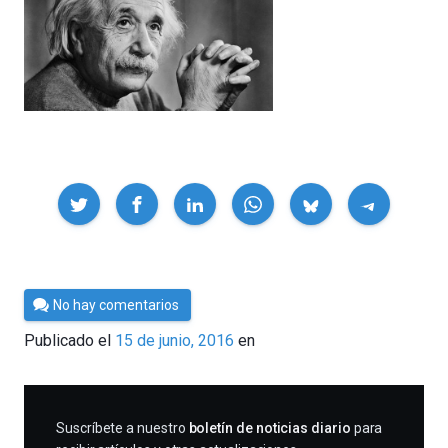
Compartir
Por
No hay comentarios
César
Publicado el
15 de junio, 2016
en
Tomé
SUSCRIBIRME
Suscríbete a nuestro
boletín de noticias diario
para