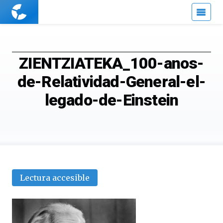
Cuaderno
de
Cultura
Científica
ZIENTZIATEKA_100-anos-
de-Relatividad-General-el-
legado-de-Einstein
Lectura accesible