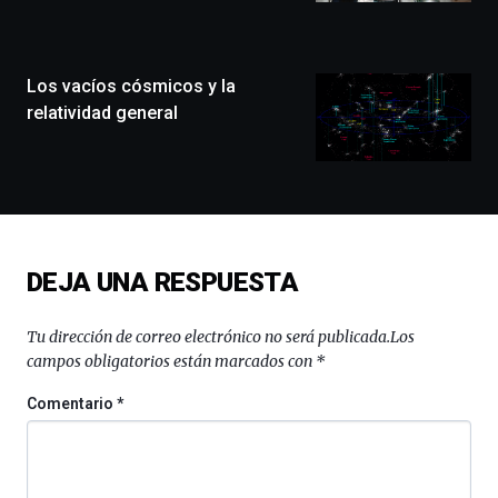
la
ciudad
de
monólogos,
Los vacíos cósmicos y la
exposiciones,
relatividad general
conferencias,
docufórums
y
espectáculos
de
ciencia
del
DEJA UNA RESPUESTA
16
de
septiembre
Tu dirección de correo electrónico no será publicada.
Los
al
campos obligatorios están marcados con
*
4
de
Comentario
*
octubre.
La
iniciativa,
organizada