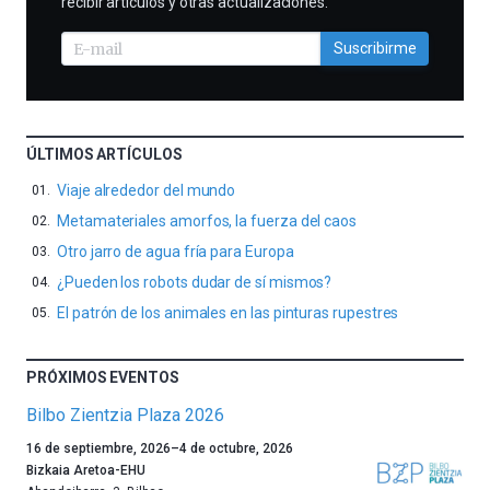
recibir artículos y otras actualizaciones.
Suscribirme
ÚLTIMOS ARTÍCULOS
Viaje alrededor del mundo
Metamateriales amorfos, la fuerza del caos
Otro jarro de agua fría para Europa
¿Pueden los robots dudar de sí mismos?
El patrón de los animales en las pinturas rupestres
PRÓXIMOS EVENTOS
Bilbo Zientzia Plaza 2026
Un
16 de septiembre, 2026
–
4 de octubre, 2026
año
Bizkaia Aretoa-EHU