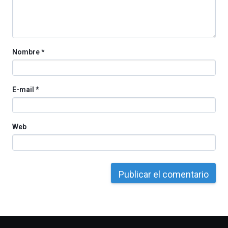
por
la
Cátedra…
Nombre
*
E-mail
*
Web