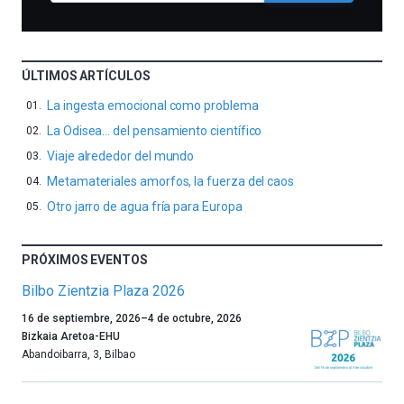
ÚLTIMOS ARTÍCULOS
La ingesta emocional como problema
La Odisea… del pensamiento científico
Viaje alrededor del mundo
Metamateriales amorfos, la fuerza del caos
Otro jarro de agua fría para Europa
PRÓXIMOS EVENTOS
Bilbo Zientzia Plaza 2026
Un
16 de septiembre, 2026
–
4 de octubre, 2026
año
Bizkaia Aretoa-EHU
más,
Abandoibarra, 3
,
Bilbao
Bilbao
dará