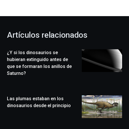
la
bienvenida
al
otoño
con
la
Artículos relacionados
celebración
de
la
¿Y si los dinosaurios se
novena
edición
hubieran extinguido antes de
de
que se formaran los anillos de
Bilbo
Saturno?
Zientzia
Plaza
(BZP),
un
Las plumas estaban en los
festival
que
dinosaurios desde el principio
llenará
la
ciudad
de