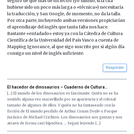
seguro de que más de un lector (yo mismo, si la cita
hubiese sido un poco más larga o «técnica») necesitaría
la traducción, y San Google, de momento, no da la talla.
Por otra parte, incluyendo ambas versiones propiciarían
el aprendizaje del inglés que tanta falta nos hace.
Bastante «enfadado» estoy ya con la Cátedra de Cultura
Científica de la Universidad del País Vasco a cuenta de
Mapping Ignorance, al que sigo suscrito por si algún día
consigo un nivel de inglés suficiente.
Responder
El hacedor de dinosaurios – Cuaderno de Cultura…
[…] El mundo de los dinosaurios es fascinante. Quién no se ha
sentido alguna vez maravillado por su apariencia y el colosal
tamaño de algunos de ellos. Y quién no ha fantaseado con la
ficción de El mundo perdido de Arthur Conan Doyle o Parque
Jurásico de Michael Crichton. Los dinosaurios nos gustan y nos
atraen de forma casi hipnótica. … Seguir leyendo […]