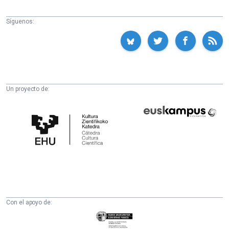
Síguenos:
Un proyecto de:
Cátedra
Euskampus
de
Fundazioa
Cultura
Científica
de
la
UPV/EHU
Con el apoyo de:
Eusko
Jaurlaritza