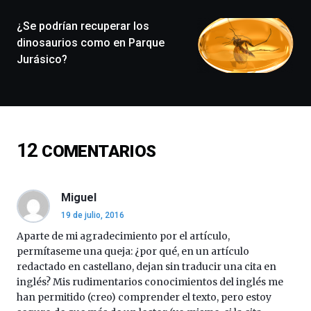
monólogos,
¿Se podrían recuperar los
exposiciones,
conferencias,
dinosaurios como en Parque
docufórums
Jurásico?
y
espectáculos
de
ciencia
del
16
12
COMENTARIOS
de
septiembre
al
4
Miguel
de
19 de julio, 2016
octubre.
La
Aparte de mi agradecimiento por el artículo,
iniciativa,
permítaseme una queja: ¿por qué, en un artículo
organizada
redactado en castellano, dejan sin traducir una cita en
por
inglés? Mis rudimentarios conocimientos del inglés me
la
han permitido (creo) comprender el texto, pero estoy
Cátedra…