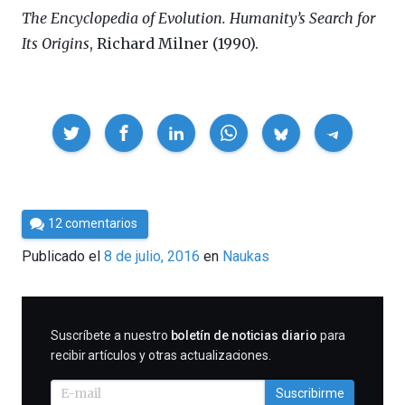
The Encyclopedia of Evolution. Humanity’s Search for
Its Origins
, Richard Milner (1990).
Compartir
Por
12 comentarios
Cultura
Publicado el
8 de julio, 2016
en
Naukas
Cientifica
SUSCRIBIRME
Suscríbete a nuestro
boletín de noticias diario
para
recibir artículos y otras actualizaciones.
Suscribirme