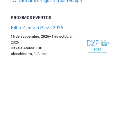
Otro jarro de agua fría para Europa
PRÓXIMOS EVENTOS
Bilbo Zientzia Plaza 2026
Un
16 de septiembre, 2026
–
4 de octubre,
año
2026
más,
Bizkaia Aretoa-EHU
Bilbao
Abandoibarra, 3
,
Bilbao
dará
la
bienvenida
al
otoño
con
la
celebración
de
la
novena
edición
de