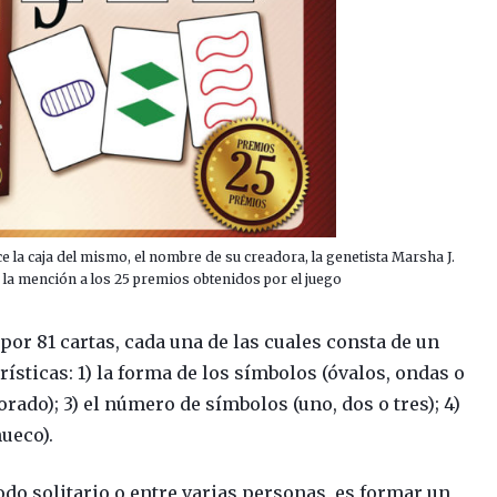
ce la caja del mismo, el nombre de su creadora, la genetista Marsha J.
 y la mención a los 25 premios obtenidos por el juego
or 81 cartas, cada una de las cuales consta de un
sticas: 1) la forma de los símbolos (óvalos, ondas o
orado); 3) el número de símbolos (uno, dos o tres); 4)
hueco).
modo solitario o entre varias personas, es formar un