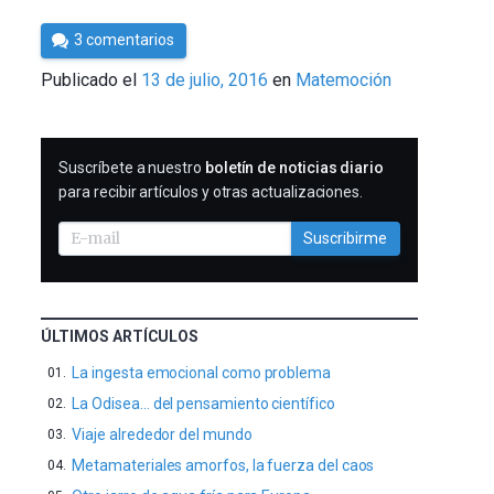
Por
3 comentarios
César
Publicado el
13 de julio, 2016
en
Matemoción
Tomé
SUSCRIBIRME
Suscríbete a nuestro
boletín de noticias diario
para recibir artículos y otras actualizaciones.
Suscribirme
ÚLTIMOS ARTÍCULOS
La ingesta emocional como problema
La Odisea… del pensamiento científico
Viaje alrededor del mundo
Metamateriales amorfos, la fuerza del caos