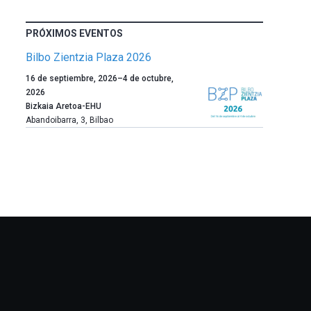
PRÓXIMOS EVENTOS
Bilbo Zientzia Plaza 2026
Un
16 de septiembre, 2026
–
4 de octubre,
año
2026
más,
Bizkaia Aretoa-EHU
Bilbao
Abandoibarra, 3
,
Bilbao
dará
la
bienvenida
al
otoño
con
la
celebración
de
la
novena
edición
de