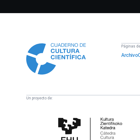
Información
Páginas del
Archivo
Un proyecto de:
Cátedra
de
Cultura
Científica
de