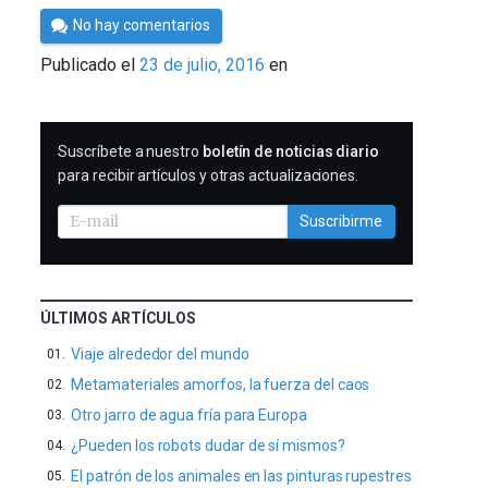
Por
No hay comentarios
César
Publicado el
23 de julio, 2016
en
Tomé
SUSCRIBIRME
Suscríbete a nuestro
boletín de noticias diario
para recibir artículos y otras actualizaciones.
Suscribirme
ÚLTIMOS ARTÍCULOS
Viaje alrededor del mundo
Metamateriales amorfos, la fuerza del caos
Otro jarro de agua fría para Europa
¿Pueden los robots dudar de sí mismos?
El patrón de los animales en las pinturas rupestres