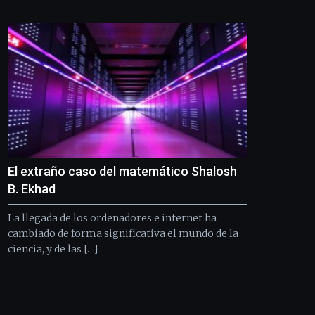
Bilbo
Zientzia
Plaza
(BZP),
un
festival
que
llenará
la
ciudad
de
monólogos,
El extraño caso del matemático Shalosh
exposiciones,
conferencias,
B. Ekhad
docufórums
y
La llegada de los ordenadores e internet ha
espectáculos
cambiado de forma significativa el mundo de la
de
ciencia, y de las […]
ciencia
del
16
de
septiembre