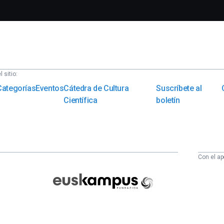
 sitio:
Categorías
Eventos
Cátedra de Cultura
Suscríbete al
Científica
boletín
Con el ap
Euskampus
Fundazioa