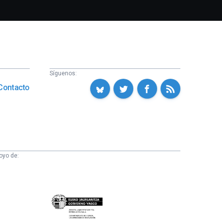
Síguenos:
Contacto
oyo de:
Eusko
Jaurlaritza