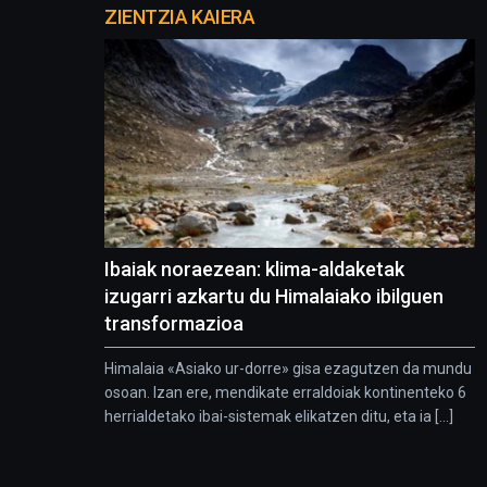
proyectos
ZIENTZIA KAIERA
Ibaiak noraezean: klima-aldaketak
izugarri azkartu du Himalaiako ibilguen
transformazioa
Himalaia «Asiako ur-dorre» gisa ezagutzen da mundu
osoan. Izan ere, mendikate erraldoiak kontinenteko 6
herrialdetako ibai-sistemak elikatzen ditu, eta ia [...]