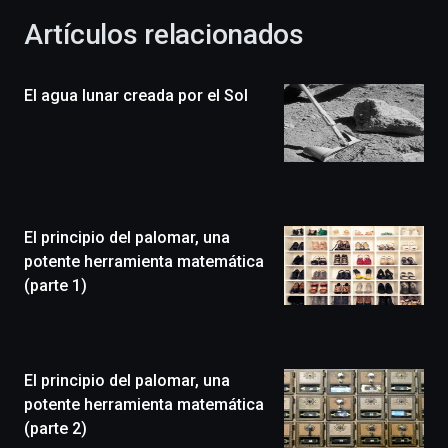
la
Artículos relacionados
celebración
de
la
El agua lunar creada por el Sol
novena
edición
de
Bilbo
Zientzia
Plaza
(BZP),
El principio del palomar, una
un
festival
potente herramienta matemática
que
(parte 1)
llenará
la
ciudad
de
monólogos,
El principio del palomar, una
exposiciones,
potente herramienta matemática
conferencias,
(parte 2)
docufórums