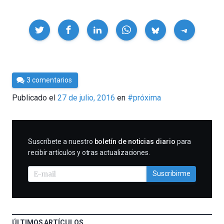
Compartir
Por
3 comentarios
César
Publicado el
27 de julio, 2016
en
#próxima
Tomé
SUSCRIBIRME
Suscríbete a nuestro
boletín de noticias diario
para
recibir artículos y otras actualizaciones.
Suscribirme
ÚLTIMOS ARTÍCULOS