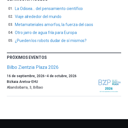
La Odisea… del pensamiento científico
Viaje alrededor del mundo
Metamateriales amorfos, la fuerza del caos
Otro jarro de agua fría para Europa
¿Pueden los robots dudar de sí mismos?
PRÓXIMOS EVENTOS
Bilbo Zientzia Plaza 2026
Un
16 de septiembre, 2026
–
4 de octubre, 2026
año
Bizkaia Aretoa-EHU
más,
Abandoibarra, 3
,
Bilbao
Bilbao
dará
la
bienvenida
al
otoño
con