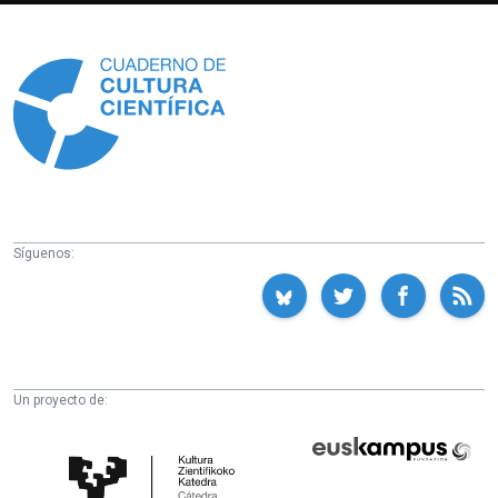
Información
Síguenos:
Un proyecto de:
Cátedra
Euskampus
de
Fundazioa
Cultura