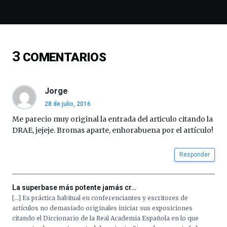
y
espectáculos
de
ciencia
del
3
COMENTARIOS
16
de
septiembre
al
Jorge
4
28 de julio, 2016
de
octubre.
Me parecio muy original la entrada del articulo citando la
La
DRAE, jejeje. Bromas aparte, enhorabuena por el artículo!
iniciativa,
organizada
Responder
por
la
Cátedra…
La superbase más potente jamás cr…
[…] Es práctica habitual en conferenciantes y escritores de
artículos no demasiado originales iniciar sus exposiciones
citando el Diccionario de la Real Academia Española en lo que