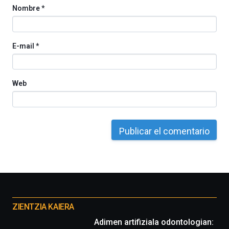
Nombre
*
E-mail
*
Web
Otros
proyectos
ZIENTZIA KAIERA
Adimen artifiziala odontologian: