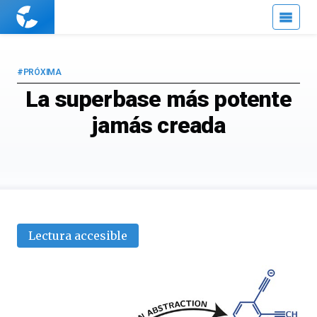
Cuaderno
de
Cultura
Científica
#PRÓXIMA
La superbase más potente
jamás creada
Lectura accesible