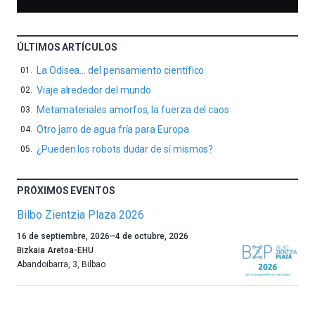
ÚLTIMOS ARTÍCULOS
La Odisea… del pensamiento científico
Viaje alrededor del mundo
Metamateriales amorfos, la fuerza del caos
Otro jarro de agua fría para Europa
¿Pueden los robots dudar de sí mismos?
PRÓXIMOS EVENTOS
Bilbo Zientzia Plaza 2026
Un
16 de septiembre, 2026
–
4 de octubre, 2026
año
Bizkaia Aretoa-EHU
más,
Abandoibarra, 3
,
Bilbao
Bilbao
dará
la