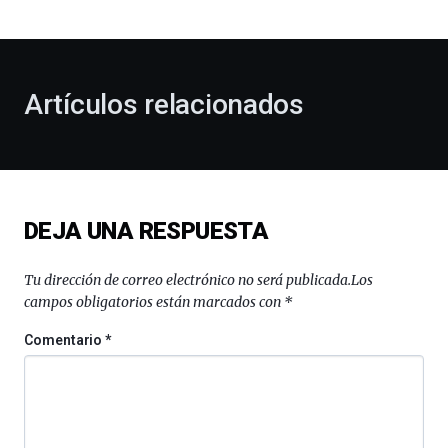
bienvenida
al
otoño
con
la
Artículos relacionados
celebración
de
la
novena
edición
de
DEJA UNA RESPUESTA
Bilbo
Zientzia
Plaza
Tu dirección de correo electrónico no será publicada.
Los
(BZP),
campos obligatorios están marcados con
*
un
festival
Comentario
*
que
llenará
la
ciudad
de
monólogos,