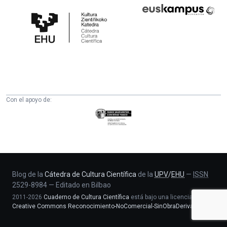
Cátedra
Euskampus
de
Fundazioa
Cultura
Científica
de
la
UPV/EHU
Con el apoyo de:
Eusko
Jaurlaritza
-
Zientzia,
Unibertsitate
eta
Blog de la
Cátedra de Cultura Científica
de la
UPV
/
EHU
—
ISSN
2529-8984
—
Editado en Bilbao
Berrikuntza
2011-2026
Cuaderno de Cultura Científica
está bajo una licencia
saila
Creative Commons Reconocimiento-NoComercial-SinObraDerivada 4.0