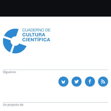
Información
Síguenos:
Un proyecto de: