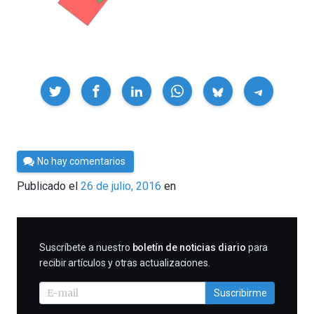
Compartir
Por
No hay comentarios
César
Publicado el
26 de julio, 2016
en
Tomé
SUSCRIBIRME
Suscríbete a nuestro
boletín de noticias diario
para
recibir artículos y otras actualizaciones.
Suscribirme