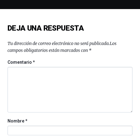
de
ciencia
del
16
DEJA UNA RESPUESTA
de
septiembre
al
Tu dirección de correo electrónico no será publicada.
Los
4
campos obligatorios están marcados con
*
de
octubre.
Comentario
*
La
iniciativa,
organizada
por
la
Cátedra…
Nombre
*