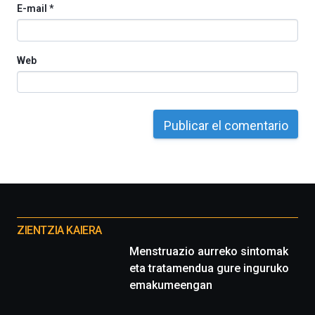
E-mail
*
Web
Otros
proyectos
ZIENTZIA KAIERA
Menstruazio aurreko sintomak
eta tratamendua gure inguruko
emakumeengan