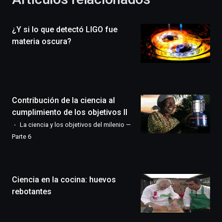
celebración
de
la
¿Y si lo que detectó LIGO fue
novena
edición
materia oscura?
de
Bilbo
Zientzia
Plaza
(BZP),
Contribución de la ciencia al
un
festival
cumplimiento de los objetivos II
que
La ciencia y los objetivos del milenio —
llenará
Parte 6
la
ciudad
de
monólogos,
Ciencia en la cocina: huevos
exposiciones,
conferencias,
rebotantes
docufórums
y
espectáculos