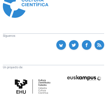
Síguenos:
Un proyecto de:
Cátedra
Euskampus
de
Fundazioa
Cultura
Científica
de
la