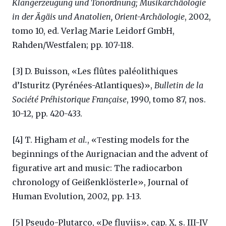
Klangerzeugung und Tonordnung; Musikarchäologie
in der Ägäis und Anatolien, Orient-Archäologie
, 2002,
tomo 10, ed. Verlag Marie Leidorf GmbH,
Rahden/Westfalen; pp. 107-118.
[3] D. Buisson, «Les flûtes paléolithiques
d’Isturitz (Pyrénées-Atlantiques)»,
Bulletin de la
Société Préhistorique Française
, 1990, tomo 87, nos.
10-12, pp. 420-433.
[4] T. Higham
et al.
, «Τesting models for the
beginnings of the Aurignacian and the advent of
figurative art and music: The radiocarbon
chronology of Geißenklösterle», Journal of
Human Evolution, 2002, pp. 1-13.
[5] Pseudo-Plutarco, «De fluviis», cap. X, s. III-IV