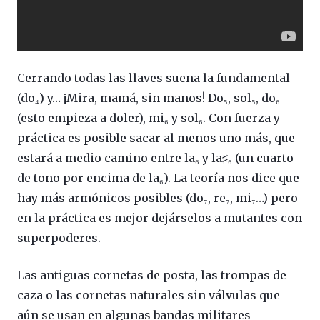
Cerrando todas las llaves suena la fundamental
(do₄) y… ¡Mira, mamá, sin manos! Do₅, sol₅, do₆
(esto empieza a doler), mi₆ y sol₆. Con fuerza y
práctica es posible sacar al menos uno más, que
estará a medio camino entre la₆ y la♯₆ (un cuarto
de tono por encima de la₆). La teoría nos dice que
hay más armónicos posibles (do₇, re₇, mi₇…) pero
en la práctica es mejor dejárselos a mutantes con
superpoderes.
Las antiguas cornetas de posta, las trompas de
caza o las cornetas naturales sin válvulas que
aún se usan en algunas bandas militares