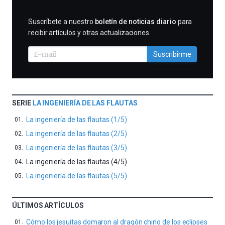
SUSCRIBIRME
Suscríbete a nuestro
boletín de noticias diario
para
recibir artículos y otras actualizaciones.
Suscribirme
SERIE
LA INGENIERÍA DE LAS FLAUTAS
La ingeniería de las flautas (1/5)
La ingeniería de las flautas (2/5)
La ingeniería de las flautas (3/5)
La ingeniería de las flautas (4/5)
La ingeniería de las flautas (5/5)
ÚLTIMOS ARTÍCULOS
Cómo los jesuitas domaron al dragón chino de los eclipses