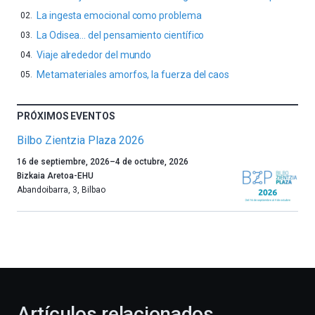
La ingesta emocional como problema
La Odisea… del pensamiento científico
Viaje alrededor del mundo
Metamateriales amorfos, la fuerza del caos
PRÓXIMOS EVENTOS
Bilbo Zientzia Plaza 2026
Un
16 de septiembre, 2026
–
4 de octubre, 2026
año
Bizkaia Aretoa-EHU
más,
Abandoibarra, 3
,
Bilbao
Bilbao
dará
la
bienvenida
al
otoño
con
la
Artículos relacionados