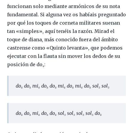
funcionan solo mediante armónicos de su nota
fundamental. Si alguna vez os habíais preguntado
por qué los toques de corneta militares suenan
tan «simples», aquí tenéis la razón. Mirad el
toque de diana, más conocido fuera del ámbito
castrense como «Quinto levanta», que podemos
ejecutar con la flauta sin mover los dedos de su
posición de do₄:
do₆ do₆ mi₆ do₆ do₆ mi₆ do₆ mi₆ do₆ sol₅ sol₅
do₆ do₆ mi₆ do₆ do₆ sol₅ sol₅ sol₅ sol₅ do₆