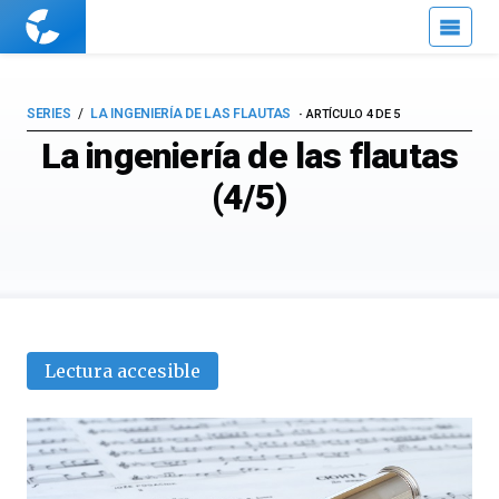
Cuaderno
de
Cultura
Científica
SERIES
LA INGENIERÍA DE LAS FLAUTAS
ARTÍCULO 4 DE 5
La ingeniería de las flautas
(4/5)
Lectura accesible