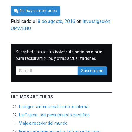
Por
No hay comentarios
César
Publicado el
8 de agosto, 2016
en
Investigación
Tomé
UPV/EHU
SUSCRIBIRME
Suscríbete a nuestro
boletín de noticias diario
para recibir artículos y otras actualizaciones.
Suscribirme
ÚLTIMOS ARTÍCULOS
La ingesta emocional como problema
La Odisea… del pensamiento científico
Viaje alrededor del mundo
Metamateriales amorfos, la fuerza del caos