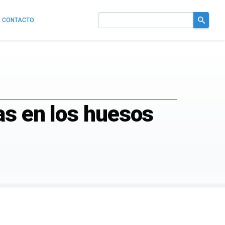
CONTACTO
Buscar
en
el
sitio
as en los huesos