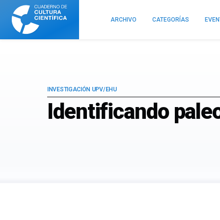
Cuaderno
de
ARCHIVO
CATEGORÍAS
EVE
Cultura
Científica
INVESTIGACIÓN UPV/EHU
Identificando pale