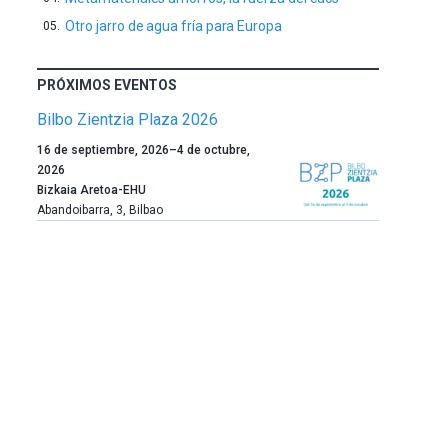
Otro jarro de agua fría para Europa
PRÓXIMOS EVENTOS
Bilbo Zientzia Plaza 2026
Un
16 de septiembre, 2026
–
4 de octubre,
año
2026
más,
Bizkaia Aretoa-EHU
Bilbao
Abandoibarra, 3
,
Bilbao
dará
la
bienvenida
al
otoño
con
la
celebración
de
la
novena