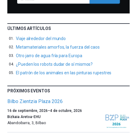
ÚLTIMOS ARTÍCULOS
Viaje alrededor del mundo
Metamateriales amorfos, la fuerza del caos
Otro jarro de agua fría para Europa
¿Pueden los robots dudar de sí mismos?
El patrón de los animales en las pinturas rupestres
PRÓXIMOS EVENTOS
Bilbo Zientzia Plaza 2026
Un
16 de septiembre, 2026
–
4 de octubre, 2026
año
Bizkaia Aretoa-EHU
más,
Abandoibarra, 3
,
Bilbao
Bilbao
dará