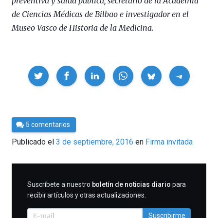
preventiva y salud pública, secretario de la Academia
de Ciencias Médicas de Bilbao e investigador en el
Museo Vasco de Historia de la Medicina.
Compartir
Por
5 comentarios
César
Publicado el
3 de septiembre, 2016
en
Firma invitada
Tomé
SUSCRIBIRME
Suscríbete a nuestro
boletín de noticias diario
para
recibir artículos y otras actualizaciones.
Suscribirme