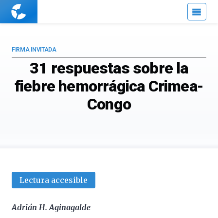
Cuaderno
de
Cultura
Científica
FIRMA INVITADA
31 respuestas sobre la
fiebre hemorrágica Crimea-
Congo
Lectura accesible
Adrián H. Aginagalde