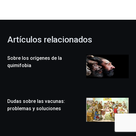
la
bienvenida
al
otoño
con
la
Artículos relacionados
celebración
de
la
Sobre los orígenes de la
novena
edición
quimifobia
de
Bilbo
Zientzia
Plaza
(BZP),
Dudas sobre las vacunas:
un
festival
problemas y soluciones
que
llenará
la
ciudad