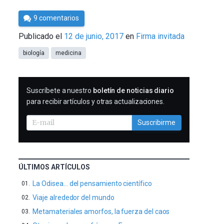
Por
9 comentarios
César
Publicado el
12 de junio, 2017
en
Firma invitada
Tomé
biología
medicina
SUSCRIBIRME
Suscríbete a nuestro
boletín de noticias diario
para recibir artículos y otras actualizaciones.
Suscribirme
ÚLTIMOS ARTÍCULOS
La Odisea… del pensamiento científico
Viaje alrededor del mundo
Metamateriales amorfos, la fuerza del caos