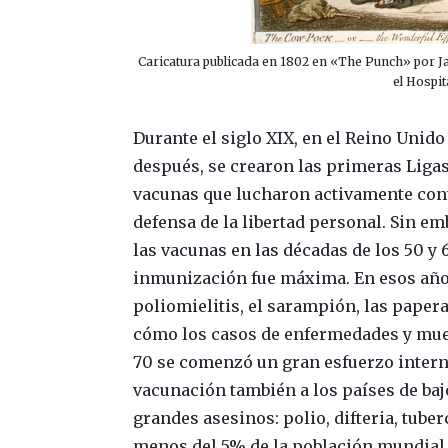
Caricatura publicada en 1802 en «The Punch» por Ja
el Hospit
Durante el siglo XIX, en el Reino Unido
después, se crearon las primeras Liga
vacunas que lucharon activamente contr
defensa de la libertad personal. Sin em
las vacunas en las décadas de los 50 y 6
inmunización fue máxima. En esos años
poliomielitis, el sarampión, las paper
cómo los casos de enfermedades y muer
70 se comenzó un gran esfuerzo inter
vacunación también a los países de bajo
grandes asesinos: polio, difteria, tube
menos del 5% de la población mundial 