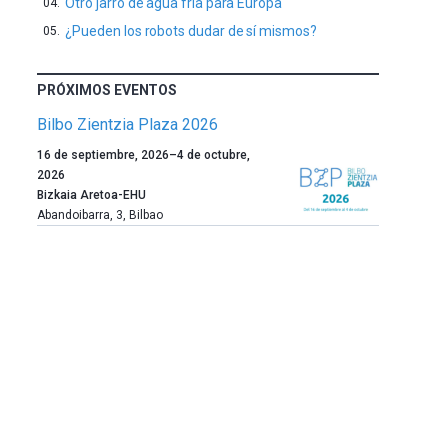
Otro jarro de agua fría para Europa
¿Pueden los robots dudar de sí mismos?
PRÓXIMOS EVENTOS
Bilbo Zientzia Plaza 2026
Un
16 de septiembre, 2026
–
4 de octubre,
año
2026
más,
Bizkaia Aretoa-EHU
Bilbao
Abandoibarra, 3
,
Bilbao
dará
la
bienvenida
al
otoño
con
la
celebración
de
la
novena