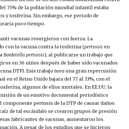
del 75% de la población mundial infantil estaba
nos y tosferina. Sin embargo, ese periodo de
duraría poco tiempo.
anti-vacunas resurgieron con fuerza. La
 con la vacuna contra la tosferina (
pertussis
en
ia
Bordetella pertussis
), al publicarse un trabajo que
gicos en 36 niños después de haber sido vacunados
vacuna DTP). Este trabajo tuvo una gran repercusión
al en el Reino Unido bajara del 77 al 33%, con el
osferina, algunos de ellos mortales. En EE.UU. la
emisión de un emotivo documental periodístico
al componente pertusis de la DTP de causar daños
 raíz de tal escándalo se crearon grupos de presión
resas fabricantes de vacunas, aumentaron los
unación. A pesar de los estudios que se hicieron