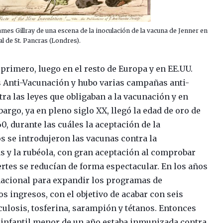
mes Gillray de una escena de la inoculación de la vacuna de Jenner en
al de St. Pancras (Londres).
 primero, luego en el resto de Europa y en EE.UU.
s Anti-Vacunación y hubo varias campañas anti-
a las leyes que obligaban a la vacunación y en
bargo, ya en pleno siglo XX, llegó la edad de oro de
0, durante las cuáles la aceptación de la
 se introdujeron las vacunas contra la
as y la rubéola, con gran aceptación al comprobar
tes se reducían de forma espectacular. En los años
nacional para expandir los programas de
s ingresos, con el objetivo de acabar con seis
rculosis, tosferina, sarampión y tétanos. Entonces
infantil menor de un año estaba inmunizada contra