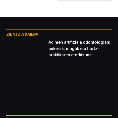
Otros
proyectos
ZIENTZIA KAIERA
Adimen artifiziala odontologian:
aukerak, mugak eta hortz-
praktikaren etorkizuna