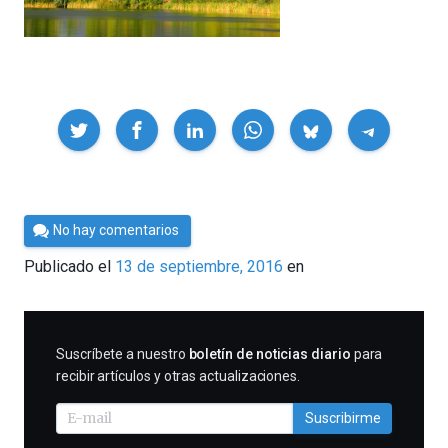
Compartir
Por
No hay comentarios
César
Publicado el
13 de septiembre, 2016
en
Tomé
SUSCRIBIRME
Suscríbete a nuestro
boletín de noticias diario
para
recibir artículos y otras actualizaciones.
Suscribirme