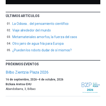
ÚLTIMOS ARTÍCULOS
La Odisea… del pensamiento científico
Viaje alrededor del mundo
Metamateriales amorfos, la fuerza del caos
Otro jarro de agua fría para Europa
¿Pueden los robots dudar de sí mismos?
PRÓXIMOS EVENTOS
Bilbo Zientzia Plaza 2026
Un
16 de septiembre, 2026
–
4 de octubre, 2026
año
Bizkaia Aretoa-EHU
más,
Abandoibarra, 3
,
Bilbao
Bilbao
dará
la