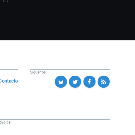
Síguenos:
Contacto
oyo de: