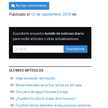
Por
No hay comentarios
César
Publicado el
12 de septiembre, 2016
en
Tomé
SUSCRIBIRME
Suscríbete a nuestro
boletín de noticias diario
para recibir artículos y otras actualizaciones.
Suscribirme
ÚLTIMOS ARTÍCULOS
Viaje alrededor del mundo
Metamateriales amorfos, la fuerza del caos
Otro jarro de agua fría para Europa
¿Pueden los robots dudar de sí mismos?
El patrón de los animales en las pinturas rupestres