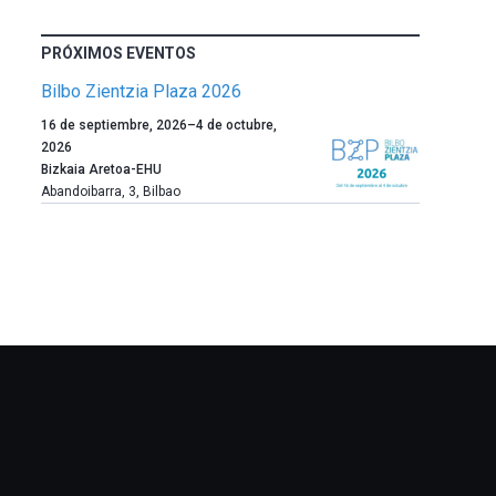
PRÓXIMOS EVENTOS
Bilbo Zientzia Plaza 2026
Un
16 de septiembre, 2026
–
4 de octubre,
año
2026
más,
Bizkaia Aretoa-EHU
Bilbao
Abandoibarra, 3
,
Bilbao
dará
la
bienvenida
al
otoño
con
la
celebración
de
la
novena
edición
de