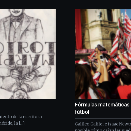
Fórmulas matemáticas 
fútbol
iento de la escritora
éride, la […]
Galileo Galilei e Isaac New
posible cómo caían las piedr