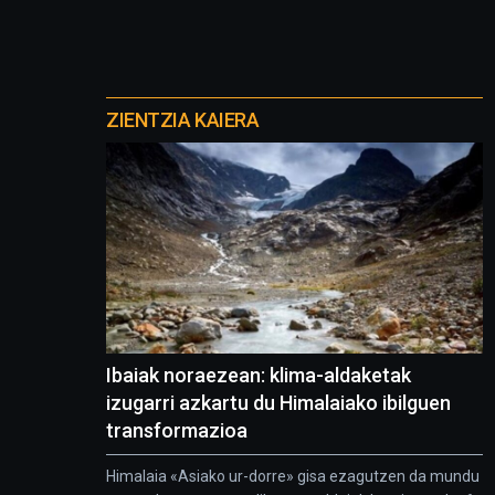
Otros
proyectos
ZIENTZIA KAIERA
Ibaiak noraezean: klima-aldaketak
izugarri azkartu du Himalaiako ibilguen
transformazioa
Himalaia «Asiako ur-dorre» gisa ezagutzen da mundu