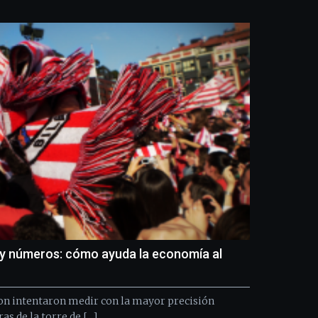
Bilbo
Zientzia
Plaza
(BZP),
un
festival
que
llenará
la
ciudad
de
monólogos,
exposiciones,
conferencias,
docufórums
y
espectáculos
de
y números: cómo ayuda la economía al
ciencia
del
16
ton intentaron medir con la mayor precisión
de
as de la torre de […]
septiembre