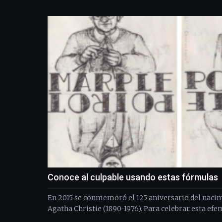
Conoce al culpable usando estas fórmulas
En 2015 se conmemoró el 125 aniversario del nacim
Agatha Christie (1890-1976). Para celebrar esta efem