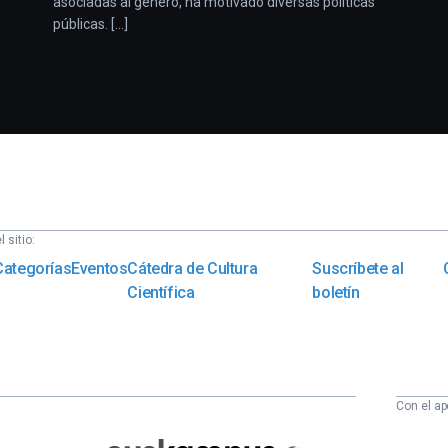
asociadas al género, ha motivado diversas políticas
públicas. [...]
 sitio:
Categorías
Eventos
Cátedra de Cultura
Suscríbete al
Científica
boletín
Con el ap
Euskampus