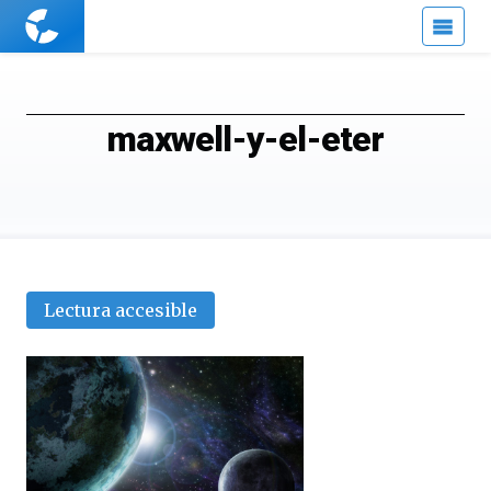
Cuaderno
de
Cultura
Científica
maxwell-y-el-eter
Lectura accesible