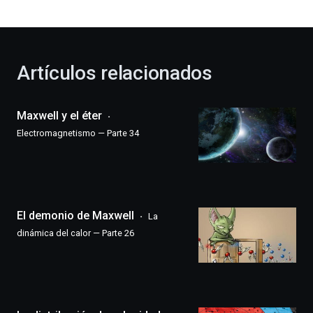
bienvenida
al
otoño
con
la
Artículos relacionados
celebración
de
la
Maxwell y el éter
novena
edición
Electromagnetismo — Parte 34
de
Bilbo
Zientzia
Plaza
(BZP),
El demonio de Maxwell
un
La
festival
dinámica del calor — Parte 26
que
llenará
la
ciudad
de
monólogos,