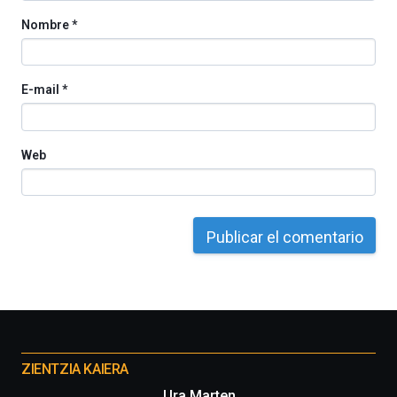
Nombre
*
E-mail
*
Web
Otros
proyectos
ZIENTZIA KAIERA
Ura Marten