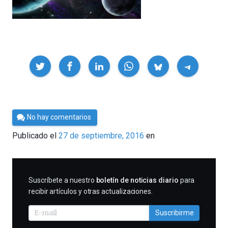
Compartir
Por
No hay comentarios
César
Publicado el
27 de septiembre, 2016
en
Tomé
SUSCRIBIRME
Suscríbete a nuestro
boletín de noticias diario
para
recibir artículos y otras actualizaciones.
Suscribirme