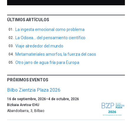
ÚLTIMOS ARTÍCULOS
La ingesta emocional como problema
La Odisea… del pensamiento científico
Viaje alrededor del mundo
Metamateriales amorfos, la fuerza del caos
Otro jarro de agua fría para Europa
PRÓXIMOS EVENTOS
Bilbo Zientzia Plaza 2026
Un
16 de septiembre, 2026
–
4 de octubre, 2026
año
Bizkaia Aretoa-EHU
más,
Abandoibarra, 3
,
Bilbao
Bilbao
dará
la