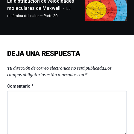
La distribución de velocidades
exposiciones,
moleculares de Maxwell
La
conferencias,
dinámica del calor — Parte 20
docufórums
y
espectáculos
de
ciencia
del
DEJA UNA RESPUESTA
16
de
septiembre
Tu dirección de correo electrónico no será publicada.
Los
al
campos obligatorios están marcados con
*
4
de
Comentario
*
octubre.
La
iniciativa,
organizada
por
la
Cátedra…