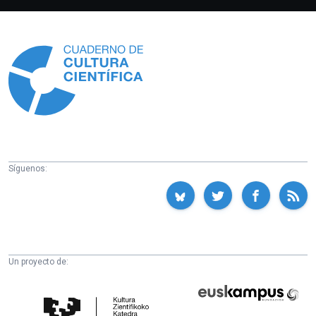
Información
Síguenos:
Un proyecto de:
Cátedra
Euskampus
de
Fundazioa
Cultura