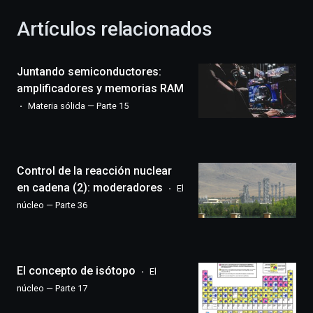
con
la
Artículos relacionados
celebración
de
la
Juntando semiconductores:
novena
edición
amplificadores y memorias RAM
de
Materia sólida — Parte 15
Bilbo
Zientzia
Plaza
(BZP),
Control de la reacción nuclear
un
festival
en cadena (2): moderadores
El
que
núcleo — Parte 36
llenará
la
ciudad
de
monólogos,
El concepto de isótopo
El
exposiciones,
núcleo — Parte 17
conferencias,
docufórums