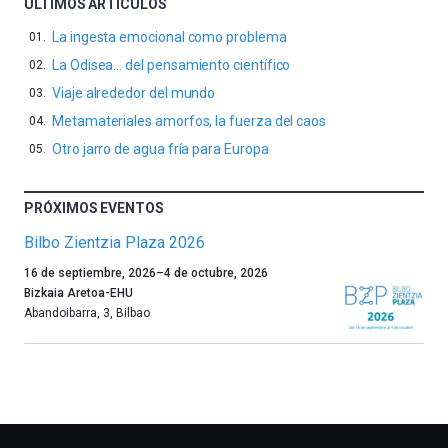
ÚLTIMOS ARTÍCULOS
La ingesta emocional como problema
La Odisea… del pensamiento científico
Viaje alrededor del mundo
Metamateriales amorfos, la fuerza del caos
Otro jarro de agua fría para Europa
PRÓXIMOS EVENTOS
Bilbo Zientzia Plaza 2026
Un
16 de septiembre, 2026
–
4 de octubre, 2026
año
Bizkaia Aretoa-EHU
más,
Abandoibarra, 3
,
Bilbao
Bilbao
dará
la
bienvenida
al
otoño