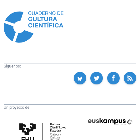
Información
Síguenos:
Un proyecto de:
Cátedra
Euskampus
de
Fundazioa
Cultura
Científica