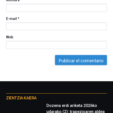
Nombre
*
E-mail
*
Web
Otros
proyectos
ZIENTZIA KAIERA
Dozena erdi ariketa 2026ko
udarako (2): trapezioaren aldea