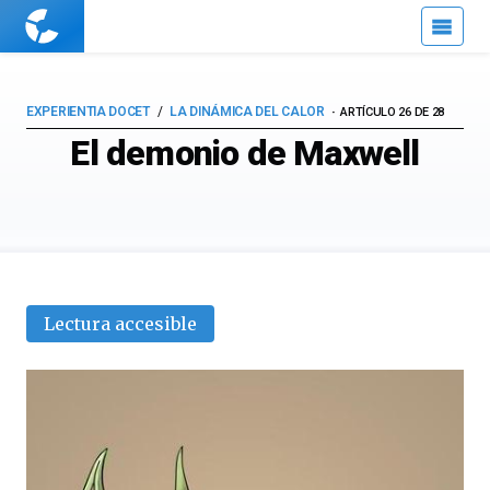
Cuaderno
de
Cultura
Científica
EXPERIENTIA DOCET
LA DINÁMICA DEL CALOR
ARTÍCULO 26 DE 28
El demonio de Maxwell
Lectura accesible