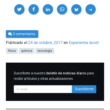
Compartir
Por
5 comentarios
César
Publicado el
24 de octubre, 2017
en
Experientia docet
Tomé
física
química
tecnología
SUSCRIBIRME
Suscríbete a nuestro
boletín de noticias diario
para
recibir artículos y otras actualizaciones.
Suscribirme