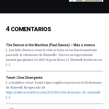
y
espectáculos
de
ciencia
del
4
COMENTARIOS
16
de
septiembre
al
The Demon in the Machine (Paul Davies) – Más o menos
4
[…] un lado destaca como la vida se basa en un funcionamiento
de
parecido al «demonio de Maxwell«. Esta es un experimento
octubre.
mental que planteó en 1867 el gran físico J.C Maxwell donde un ser
La
[…]
iniciativa,
organizada
por
Tenet | Cine Divergente
la
[…] científico César Tomé López explica esta teoría en El demonio
Cátedra…
de Maxwell. Recuperado de
https://culturacientifica.com/2017/10/24/el-demonio-de-maxwell/
[…]