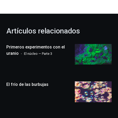
bienvenida
al
otoño
con
la
Artículos relacionados
celebración
de
la
Primeros experimentos con el
novena
edición
uranio
El núcleo — Parte 3
de
Bilbo
Zientzia
Plaza
(BZP),
El frío de las burbujas
un
festival
que
llenará
la
ciudad
de