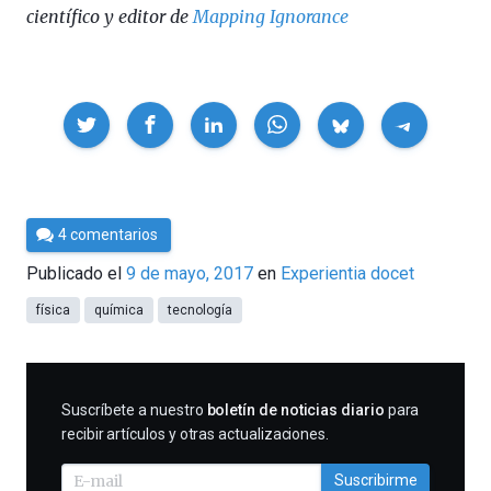
científico y editor de
Mapping Ignorance
Compartir
Por
4 comentarios
César
Publicado el
9 de mayo, 2017
en
Experientia docet
Tomé
física
química
tecnología
SUSCRIBIRME
Suscríbete a nuestro
boletín de noticias diario
para
recibir artículos y otras actualizaciones.
Suscribirme