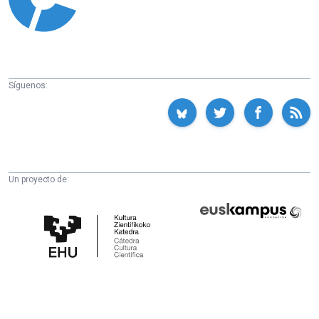
Síguenos:
Un proyecto de:
Cátedra
Euskampus
de
Fundazioa
Cultura
Científica
de
la
UPV/EHU