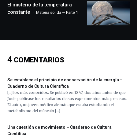
monólogos,
El misterio de la temperatura
exposiciones,
constante
Materia sólida — Parte 1
conferencias,
docufórums
y
espectáculos
de
ciencia
del
4
COMENTARIOS
16
de
septiembre
al
Se establece el principio de conservación de la energía –
4
Cuaderno de Cultura Científica
de
[…] los más conocidos. Se publicó en 1847, dos años antes de que
octubre.
Joule publicase los resultados de sus experimentos más precisos.
La
El autor, un joven médico alemán que estaba estudiando el
iniciativa,
metabolismo del músculo […]
organizada
por
la
Una cuestión de movimiento – Cuaderno de Cultura
Cátedra…
Científica