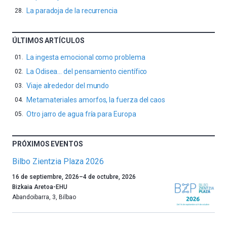
La paradoja de la recurrencia
ÚLTIMOS ARTÍCULOS
La ingesta emocional como problema
La Odisea… del pensamiento científico
Viaje alrededor del mundo
Metamateriales amorfos, la fuerza del caos
Otro jarro de agua fría para Europa
PRÓXIMOS EVENTOS
Bilbo Zientzia Plaza 2026
Un
16 de septiembre, 2026
–
4 de octubre, 2026
año
Bizkaia Aretoa-EHU
más,
Abandoibarra, 3
,
Bilbao
Bilbao
dará
la