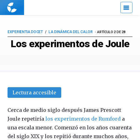
Cuaderno
de
Cultura
Científica
EXPERIENTIA DOCET
LA DINÁMICA DEL CALOR
ARTÍCULO 2 DE 28
Los experimentos de Joule
Lectura accesible
Cerca de medio siglo después James Prescott
Joule repetiría
los experimentos de Rumford
a
una escala menor. Comenzó en los años cuarenta
del siglo XIX y los repitió durante muchos años,