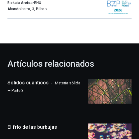
año
Bizkaia Aretoa-EHU
más,
Abandoibarra, 3
,
Bilbao
Bilbao
dará
la
bienvenida
al
otoño
con
la
Artículos relacionados
celebración
de
la
Sólidos cuánticos
Materia sólida
novena
edición
— Parte 3
de
Bilbo
Zientzia
Plaza
(BZP),
El frío de las burbujas
un
festival
que