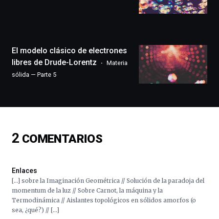
llenará
la
ciudad
de
monólogos,
El modelo clásico de electrones
exposiciones,
libres de Drude-Lorentz
Materia
conferencias,
sólida — Parte 5
docufórums
y
espectáculos
de
ciencia
del
2
COMENTARIOS
16
de
septiembre
al
Enlaces
4
[…] sobre la Imaginación Geométrica // Solución de la paradoja del
de
momentum de la luz // Sobre Carnot, la máquina y la
octubre.
Termodinámica // Aislantes topológicos en sólidos amorfos (o
La
sea, ¿qué?) // […]
iniciativa,