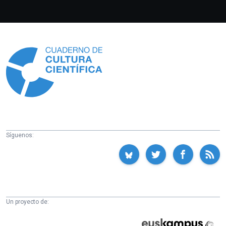
Información
Síguenos:
Un proyecto de:
Cátedra
Euskampus