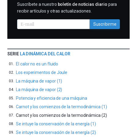
SUSCRIBIRME
Suscríbete a nuestro
boletín de noticias diario
para
recibir artículos y otras actualizaciones.
Suscribirme
SERIE
LA DINÁMICA DEL CALOR
El calor no es un fluido
Los experimentos de Joule
La máquina de vapor (1)
La máquina de vapor (2)
Potencia y eficiencia de una máquina
Carnot y los comienzos de la termodinámica (1)
Carnot y los comienzos de la termodinámica (2)
Se intuye la conservación de la energía (1)
Se intuye la conservación de la energía (2)