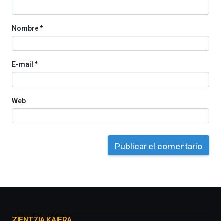
Nombre
*
E-mail
*
Web
Otros
proyectos
ZIENTZIA KAIERA