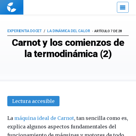
Cuaderno
de
Cultura
Científica
EXPERIENTIA DOCET
LA DINÁMICA DEL CALOR
ARTÍCULO 7 DE 28
Carnot y los comienzos de
la termodinámica (2)
Lectura accesible
La
máquina ideal de Carnot
, tan sencilla como es,
explica algunos aspectos fundamentales del
funcionamiento de máquinas y motores de todo