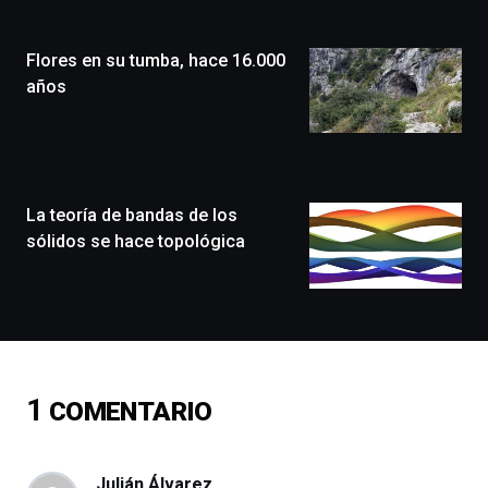
Plaza
(BZP),
Flores en su tumba, hace 16.000
un
festival
años
que
llenará
la
ciudad
de
monólogos,
La teoría de bandas de los
exposiciones,
sólidos se hace topológica
conferencias,
docufórums
y
espectáculos
de
ciencia
del
1
COMENTARIO
16
de
septiembre
al
Julián Álvarez