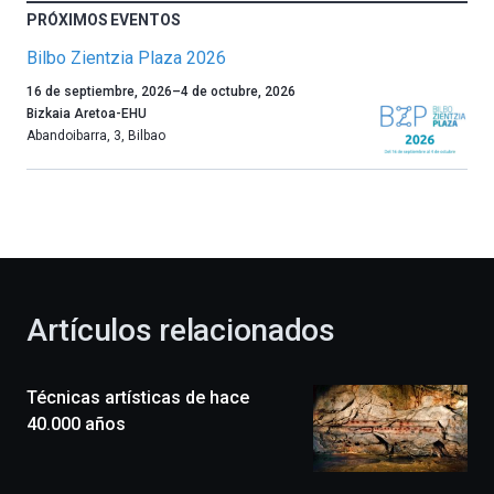
PRÓXIMOS EVENTOS
Bilbo Zientzia Plaza 2026
Un
16 de septiembre, 2026
–
4 de octubre, 2026
año
Bizkaia Aretoa-EHU
más,
Abandoibarra, 3
,
Bilbao
Bilbao
dará
la
bienvenida
al
otoño
con
la
Artículos relacionados
celebración
de
la
Técnicas artísticas de hace
novena
edición
40.000 años
de
Bilbo
Zientzia