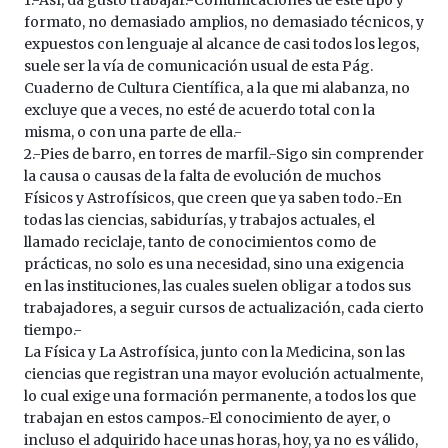
1.-Así, da gusto trabajar.-Comunicaciones de este tipo y
formato, no demasiado amplios, no demasiado técnicos, y
expuestos con lenguaje al alcance de casi todos los legos,
suele ser la vía de comunicación usual de esta Pág.
Cuaderno de Cultura Científica, a la que mi alabanza, no
excluye que a veces, no esté de acuerdo total con la
misma, o con una parte de ella.-
2.-Pies de barro, en torres de marfil.-Sigo sin comprender
la causa o causas de la falta de evolución de muchos
Físicos y Astrofísicos, que creen que ya saben todo.-En
todas las ciencias, sabidurías, y trabajos actuales, el
llamado reciclaje, tanto de conocimientos como de
prácticas, no solo es una necesidad, sino una exigencia
en las instituciones, las cuales suelen obligar a todos sus
trabajadores, a seguir cursos de actualización, cada cierto
tiempo.-
La Física y La Astrofísica, junto con la Medicina, son las
ciencias que registran una mayor evolución actualmente,
lo cual exige una formación permanente, a todos los que
trabajan en estos campos.-El conocimiento de ayer, o
incluso el adquirido hace unas horas, hoy, ya no es válido,