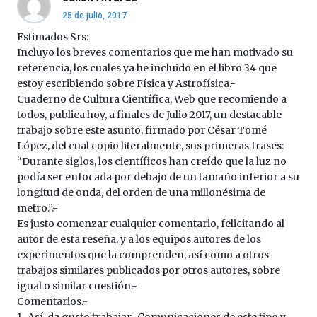
4
25 de julio, 2017
de
octubre.
Estimados Srs:
La
Incluyo los breves comentarios que me han motivado su
iniciativa,
referencia, los cuales ya he incluido en el libro 34 que
organizada
estoy escribiendo sobre Física y Astrofísica.-
por
Cuaderno de Cultura Científica, Web que recomiendo a
la
todos, publica hoy, a finales de Julio 2017, un destacable
Cátedra…
trabajo sobre este asunto, firmado por César Tomé
López, del cual copio literalmente, sus primeras frases:
“Durante siglos, los científicos han creído que la luz no
podía ser enfocada por debajo de un tamaño inferior a su
longitud de onda, del orden de una millonésima de
metro.”.-
Es justo comenzar cualquier comentario, felicitando al
autor de esta reseña, y a los equipos autores de los
experimentos que la comprenden, así como a otros
trabajos similares publicados por otros autores, sobre
igual o similar cuestión.-
Comentarios.-