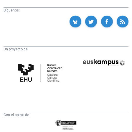
Síguenos:
Un proyecto de:
Cátedra
Euskampus
de
Fundazioa
Cultura
Científica
de
la
UPV/EHU
Con el apoyo de:
Eusko
Jaurlaritza