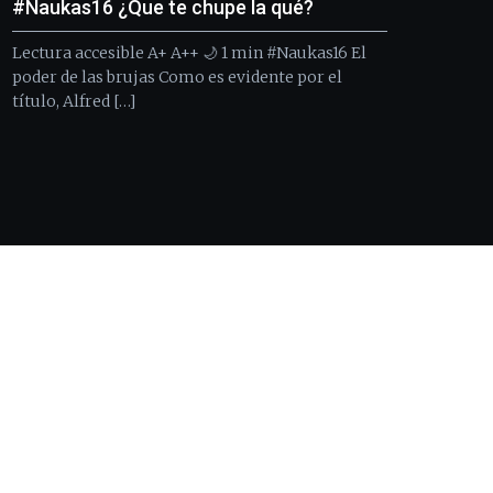
#Naukas16 ¿Que te chupe la qué?
Lectura accesible A+ A++ 🌙 1 min #Naukas16 El
poder de las brujas Como es evidente por el
título, Alfred […]