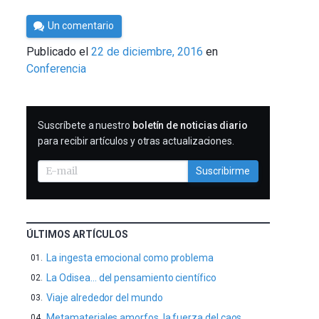
Por
Un comentario
César
Publicado el
22 de diciembre, 2016
en
Tomé
Conferencia
SUSCRIBIRME
Suscríbete a nuestro
boletín de noticias diario
para recibir artículos y otras actualizaciones.
Suscribirme
ÚLTIMOS ARTÍCULOS
La ingesta emocional como problema
La Odisea… del pensamiento científico
Viaje alrededor del mundo
Metamateriales amorfos, la fuerza del caos