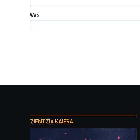
Web
Otros
proyectos
ZIENTZIA KAIERA