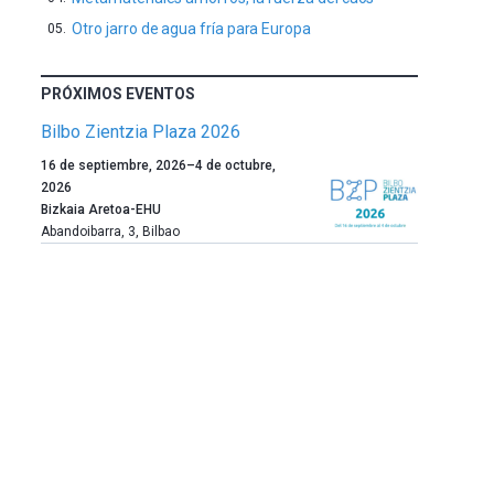
Otro jarro de agua fría para Europa
PRÓXIMOS EVENTOS
Bilbo Zientzia Plaza 2026
Un
16 de septiembre, 2026
–
4 de octubre,
año
2026
más,
Bizkaia Aretoa-EHU
Bilbao
Abandoibarra, 3
,
Bilbao
dará
la
bienvenida
al
otoño
con
la
celebración
de
la
novena