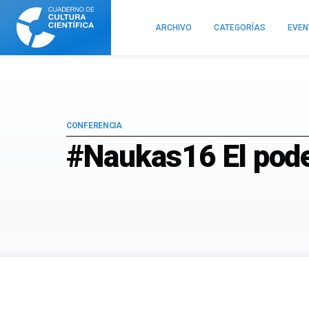
Cuaderno
de
ARCHIVO
CATEGORÍAS
EVE
Cultura
Científica
CONFERENCIA
#Naukas16 El pode