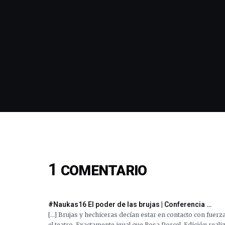
1
COMENTARIO
#Naukas16 El poder de las brujas | Conferencia …
[…] Brujas y hechiceras decían estar en contacto con fuerza
el teatro. Exactamente igual que Rosa Porcel. Edición real