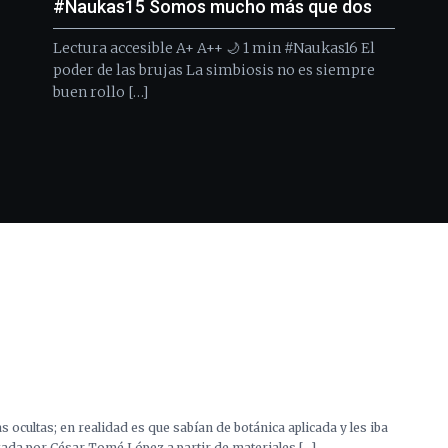
#Naukas15 Somos mucho más que dos
Lectura accesible A+ A++ 🌙 1 min #Naukas16 El
poder de las brujas La simbiosis no es siempre
buen rollo […]
s ocultas; en realidad es que sabían de botánica aplicada y les iba
izada por César Tomé López a partir de materiales […]